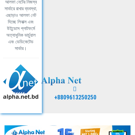
আলফা নেটের নিজস্ব
সার্ভারে রাখার ব্যবস্থা,
এছাড়াও আলফা নেট
দিচ্ছে লিনাক্স এবং
উইন্ডোস প্লাটফর্মে
অত্যাধুনিক ভার্চুয়াল
এবং ডেডিকেটেড
সার্ভার।
+8809613250250