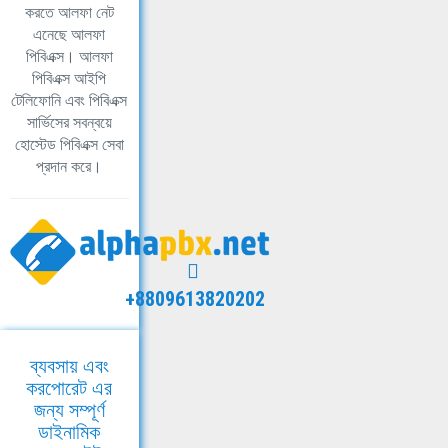
করতে আলফা নেট
এনেছে আলফা
পিবিএক্স। আলফা
পিবিএক্স আইপি
টেলিফোনি এবং পিবিএক্স
সার্ভিসের সবন্বয়ে
হোস্টেড পিবিএক্স সেবা
প্রদান করে।
+8809613820202
ব্যবসায় এবং
করপোরেট এর
জন্য সম্পূর্ণ
ডাইনামিক