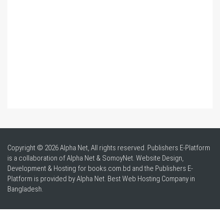
Copyright © 2026 Alpha Net, All rights reserved. Publishers E-Platform
is a collaboration of Alpha Net & SomoyNet.
Website Design
,
Development & Hosting for books.com.bd and the Publishers E-
Platform is provided by Alpha Net. Best
Web Hosting Company in
Bangladesh
.