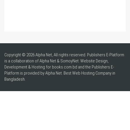
Copyright © 2026 Alpha Net, All rights reserved. Publishers E-Platform
is a collaboration of Alpha Net & SomoyNet.
Website Design
,
Development & Hosting for books.com.bd and the Publishers E-
Platform is provided by Alpha Net. Best
Web Hosting Company in
Bangladesh
.