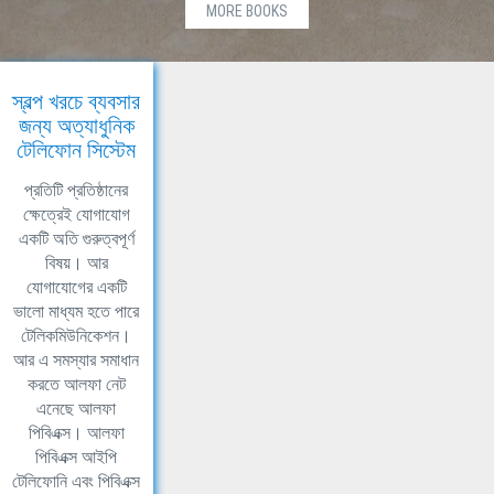
MORE BOOKS
স্বল্প খরচে ব্যবসার
জন্য অত্যাধুনিক
টেলিফোন সিস্টেম
প্রতিটি প্রতিষ্ঠানের
ক্ষেত্রেই যোগাযোগ
একটি অতি গুরুত্বপূর্ণ
বিষয়। আর
যোগাযোগের একটি
ভালো মাধ্যম হতে পারে
টেলিকমিউনিকেশন।
আর এ সমস্যার সমাধান
করতে আলফা নেট
এনেছে আলফা
পিবিএক্স। আলফা
পিবিএক্স আইপি
টেলিফোনি এবং পিবিএক্স