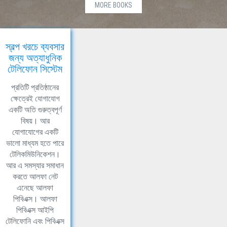
MORE BOOKS
স্বল্প খরচে ব্যবসার
জন্য অত্যাধুনিক
টেলিফোন সিস্টেম
প্রতিটি প্রতিষ্ঠানের
ক্ষেত্রেই যোগাযোগ
একটি অতি গুরুত্বপূর্ণ
বিষয়। আর
যোগাযোগের একটি
ভালো মাধ্যম হতে পারে
টেলিকমিউনিকেশন।
আর এ সমস্যার সমাধান
করতে আলফা নেট
এনেছে আলফা
পিবিএক্স। আলফা
পিবিএক্স আইপি
টেলিফোনি এবং পিবিএক্স