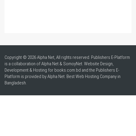
Copyright © 2026 Alpha Net, All rights reserved. Publishers E-Platform
is a collaboration of Alpha Net & SomoyNet.
Website Design
,
Development & Hosting for books.com.bd and the Publishers E-
Platform is provided by Alpha Net. Best
Web Hosting Company in
Bangladesh
.