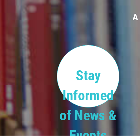
A
Stay
Informed
of News &
Events