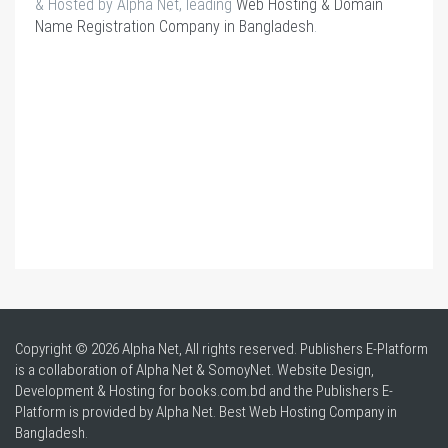
& Hosted by Alpha Net, leading
Web Hosting & Domain
Name Registration Company in Bangladesh
.
Copyright © 2026 Alpha Net, All rights reserved. Publishers E-Platform
is a collaboration of Alpha Net & SomoyNet.
Website Design
,
Development & Hosting for books.com.bd and the Publishers E-
Platform is provided by Alpha Net. Best
Web Hosting Company in
Bangladesh
.