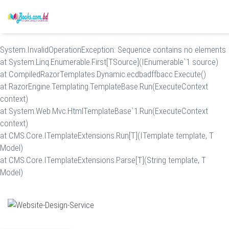
System.InvalidOperationException: Sequence contains no elements
at System.Linq.Enumerable.First[TSource](IEnumerable`1 source)
at CompiledRazorTemplates.Dynamic.ecdbadffbacc.Execute()
at RazorEngine.Templating.TemplateBase.Run(ExecuteContext
context)
at System.Web.Mvc.HtmlTemplateBase`1.Run(ExecuteContext
context)
at CMS.Core.ITemplateExtensions.Run[T](ITemplate template, T
Model)
at CMS.Core.ITemplateExtensions.Parse[T](String template, T
Model)