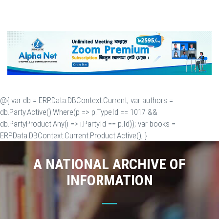
@{ var db = ERP.Data.DBContext.Current; var authors =
db.Party.Active().Where(p => p.TypeId == 1017 &&
db.PartyProduct.Any(i => i.PartyId == p.Id)); var books =
ERP.Data.DBContext.Current.Product.Active(); }
A NATIONAL ARCHIVE OF
INFORMATION