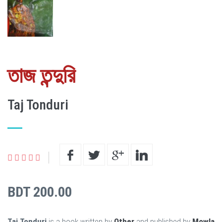
তাজ তন্দুরি
Taj Tonduri
BDT 200.00
Taj Tonduri
is a book written by
Other
and published by
Mowla