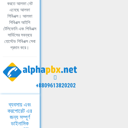
করতে আলফা নেট
এনেছে আলফা
পিবিএক্স। আলফা
পিবিএক্স আইপি
টেলিফোনি এবং পিবিএক্স
সার্ভিসের সবন্বয়ে
হোস্টেড পিবিএক্স সেবা
প্রদান করে।
+8809613820202
ব্যবসায় এবং
করপোরেট এর
জন্য সম্পূর্ণ
ডাইনামিক