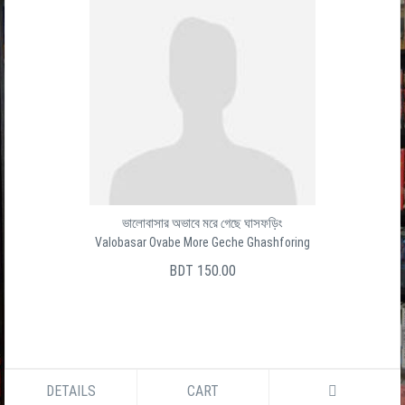
Baro Ghater Shesh Ghat
বার ঘাটের শেষ ঘাট
সালেক উদ্দীন
BDT 150.00
DETAILS
CART