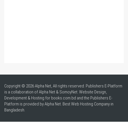
Copyright © 2026 Alpha Net, All rights reserved. Publishers E-Platform
is a collaboration of Alpha Net & SomoyNet.
Website Design
,
Development & Hosting for books.com.bd and the Publishers E-
Platform is provided by Alpha Net. Best
Web Hosting Company in
Bangladesh
.