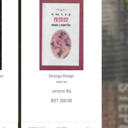
po
Onongo Rongo
অনঙ্গ রঙ্গ
মোস্তফা মীর
BDT 200.00