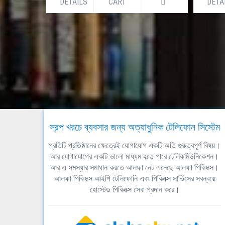
DETAILS
CART
DETA
স্বল্প খরচে ব্যবসার জন্য অত্যাধুনিক টেলিফোন সিস্টেম
প্রতিটি প্রতিষ্ঠানের ক্ষেত্রেই যোগাযোগ একটি অতি গুরুত্বপূর্ণ বিষয়।
আর যোগাযোগের একটি ভালো মাধ্যম হতে পারে টেলিকমিউনিকেশন।
আর এ সমস্যার সমাধান করতে আলফা নেট এনেছে আলফা পিবিএক্স।
আলফা পিবিএক্স আইপি টেলিফোনি এবং পিবিএক্স সার্ভিসের সবন্বয়ে
হোস্টেড পিবিএক্স সেবা প্রদান করে।