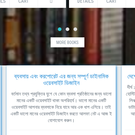
ILS
CART
DETAILS
CART
MORE BOOKS
ব্যবসায় এবং করপোরেট এর জন্য সম্পূর্ণ ডাইনামিক
দেশ
ওয়েবসাইট ডিজাইন
দীর্
বর্তমান তথ্য প্রযুক্তির যুগে যে কোন ব্যবসা প্রতিষ্ঠানের জন্য ভালো
হোস্ট
মানের একটি ওয়েবসাইট থাকা অপরিহার্য। ভালো মানের একটি
লিন
ওয়েবসাইট আপনার ব্যবসাকে নিয়ে যাবে আর এক ধাপ এগিয়ে। তাই
ডাটা
একটি ভালো মানের ওয়েবসাইট ডিজাইন করতে আলফা নেট এ আজ ই
আল
যোগাযোগ করুন।