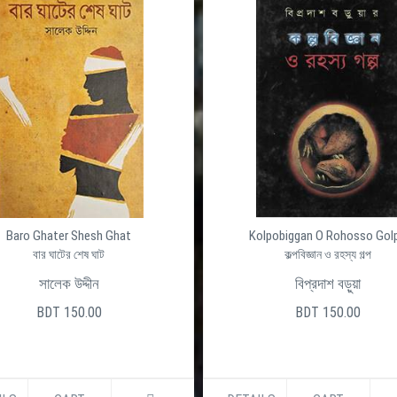
Baro Ghater Shesh Ghat
Kolpobiggan O Rohosso Gol
বার ঘাটের শেষ ঘাট
কল্পবিজ্ঞান ও রহস্য গল্প
সালেক উদ্দীন
বিপ্রদাশ বড়ুয়া
BDT 150.00
BDT 150.00