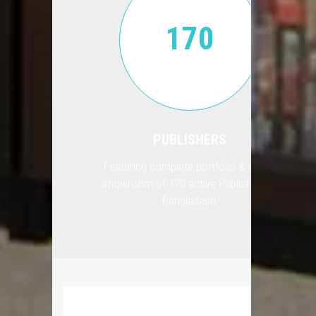
170
PUBLISHERS
oks.
Featuring complete portfolio & virtual
rn
showroom of 170 active Publishers in
Bangladesh.