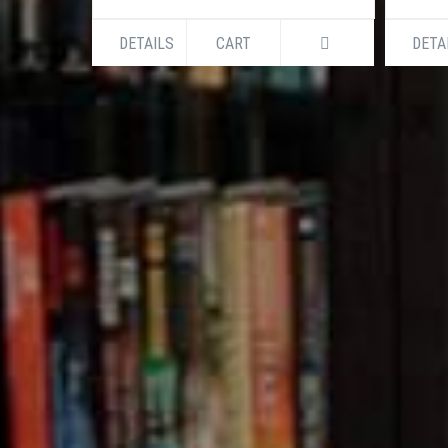
DETAILS
CART
DETA
ASKING/NONMASKING SMS IN BAN