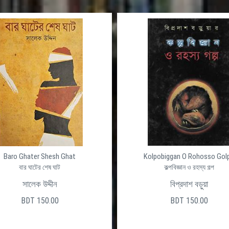
্ণ ডাইনামিক
দেশের সেরা ওয়েব হোস্টিং প্রোভাইডার ইন বাংলাদ
দীর্ঘ ১৭ বছর বাংলাদেশে নিরবিচ্ছিন্ন ভাবে ডোমেইন রেজিস্ট্রেশ
ষ্ঠানের জন্য ভালো
হোস্টিং সেবা প্রদান করে আসছে আলফা নেট। সুলভ মূল্যে সর্বাধ
ো মানের একটি
লিনাক্স এবং উইন্ডোজ ওয়েব হোস্টিং আমেরিকা অথবা বাংলাদেশ
ধাপ এগিয়ে। তাই
ডাটাসেন্টারে আলফা নেটের নিজস্ব সার্ভারে রাখার ব্যবস্থা, এছা
লফা নেট এ আজ ই
আলফা নেট দিচ্ছে লিনাক্স এবং উইন্ডোস প্লাটফর্মে অত্যাধুনি
ভার্চুয়াল এবং ডেডিকেটেড সার্ভার।
Baro Ghater Shesh Ghat
Kolpobiggan O Rohosso Gol
বার ঘাটের শেষ ঘাট
কল্পবিজ্ঞান ও রহস্য গল্প
3250250
+880961325025
সালেক উদ্দীন
বিপ্রদাশ বড়ুয়া
BDT 150.00
BDT 150.00