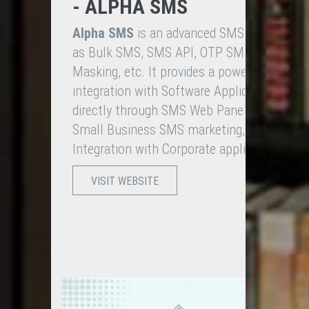
- ALPHA SMS
Alpha SMS
is an advanced SMS service prov
as Bulk SMS, SMS API, OTP SMS, SMS Gat
Masking, etc. It provides a powerful and ea
integration with Software Applications & 
directly through SMS Web Panel (Dashboard
Small Business SMS marketing, ISP & NGO 
Integration with Corporate applications.
VISIT WEBSITE