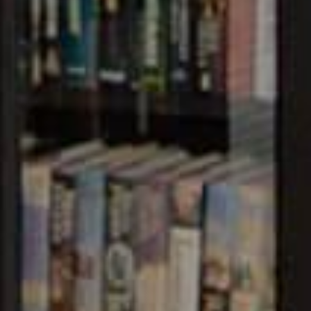
ervices such
, Non-
Easy
essages
ay for School,
ers API