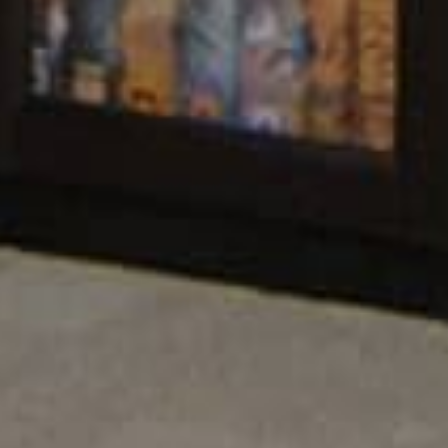
29,332
BOOKS
t of legends.
A complete online catalog of Bangla bo
Poets of the
From the everlasting classics to mode
e.
literature of the future generation.