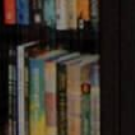
anced SMS service provider in Bangladesh with multiple s
PI, OTP SMS, SMS Gateway,
SMS Marketing
, Masking SMS
ides a powerful and easy-to-use SMS API for developers. 
tware Applications & Websites. You can also send SMS m
 Web Panel (Dashboard). Fast and easy to use SMS Gatew
marketing, ISP & NGO in Bangladesh.
Alpha SMS
also off
orate applications.