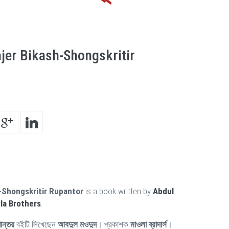
er Bikash-Shongskritir
-Shongskritir Rupantor
is a book written by
Abdul
a Brothers
.
ান্তর
বইটি লিখেছেন
আবদুল মওদুদ
। প্রকাশক
মাওলা ব্রাদার্স
।