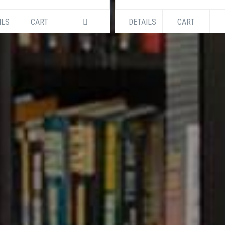
ILS
CART
DETAILS
CART
GLADESH