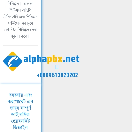
পিবিএক্স। আলফা
পিবিএক্স আইপি
টেলিফোনি এবং পিবিএক্স
সার্ভিসের সবন্বয়ে
হোস্টেড পিবিএক্স সেবা
প্রদান করে।
+8809613820202
ব্যবসায় এবং
করপোরেট এর
জন্য সম্পূর্ণ
ডাইনামিক
ওয়েবসাইট
ডিজাইন