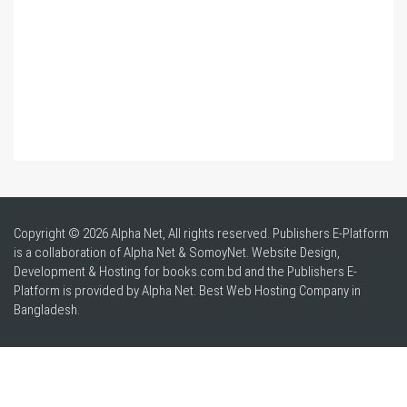
Copyright © 2026 Alpha Net, All rights reserved. Publishers E-Platform
is a collaboration of Alpha Net & SomoyNet.
Website Design
,
Development & Hosting for books.com.bd and the Publishers E-
Platform is provided by Alpha Net. Best
Web Hosting Company in
Bangladesh
.