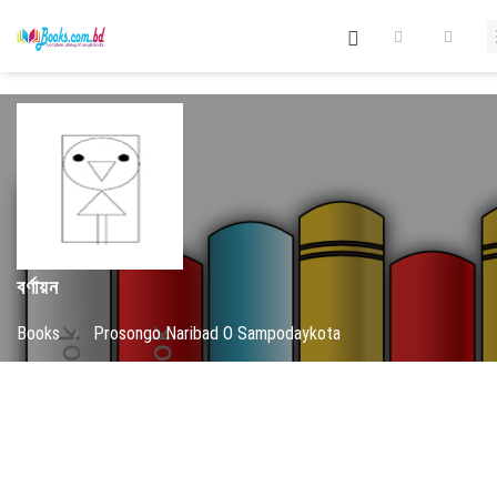
বর্ণায়ন
Books
/
Prosongo Naribad O Sampodaykota