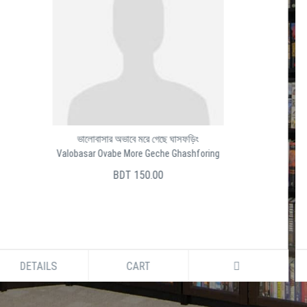
Baro Ghater Shesh Ghat
বার ঘাটের শেষ ঘাট
সালেক উদ্দীন
BDT 150.00
DETAILS
CART