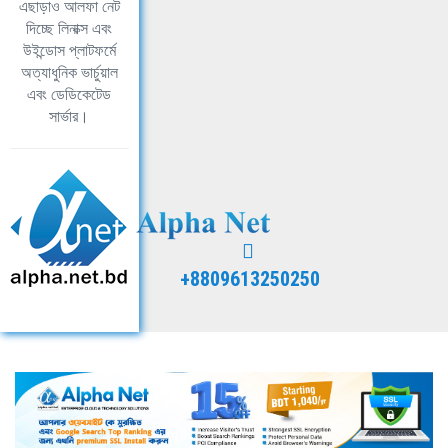
এছাড়াও আলফা নেট
দিচ্ছে লিনাক্স এবং
উইন্ডোস প্লাটফর্মে
অত্যাধুনিক ভার্চুয়াল
এবং ডেডিকেটেড
সার্ভার।
+8809613250250