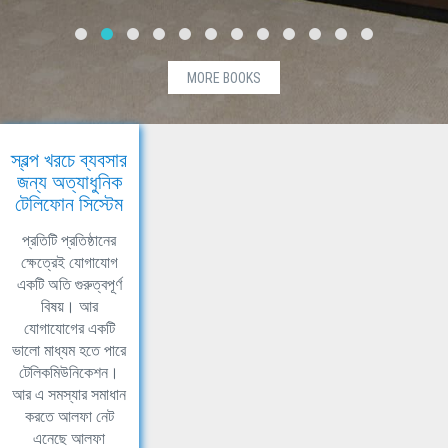
MORE BOOKS
স্বল্প খরচে ব্যবসার
জন্য অত্যাধুনিক
টেলিফোন সিস্টেম
প্রতিটি প্রতিষ্ঠানের
ক্ষেত্রেই যোগাযোগ
একটি অতি গুরুত্বপূর্ণ
বিষয়। আর
যোগাযোগের একটি
ভালো মাধ্যম হতে পারে
টেলিকমিউনিকেশন।
আর এ সমস্যার সমাধান
করতে আলফা নেট
এনেছে আলফা