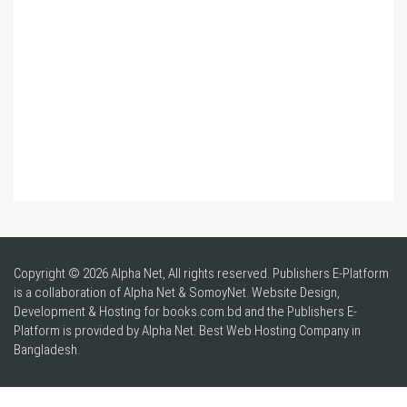
Copyright © 2026 Alpha Net, All rights reserved. Publishers E-Platform
is a collaboration of Alpha Net & SomoyNet.
Website Design
,
Development & Hosting for books.com.bd and the Publishers E-
Platform is provided by Alpha Net. Best
Web Hosting Company in
Bangladesh
.