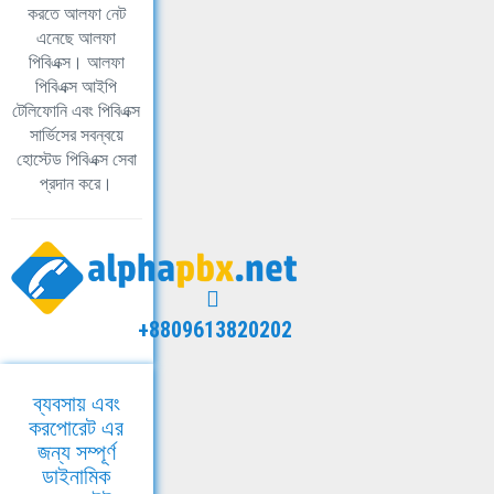
করতে আলফা নেট
এনেছে আলফা
পিবিএক্স। আলফা
পিবিএক্স আইপি
টেলিফোনি এবং পিবিএক্স
সার্ভিসের সবন্বয়ে
হোস্টেড পিবিএক্স সেবা
প্রদান করে।
+8809613820202
ব্যবসায় এবং
করপোরেট এর
জন্য সম্পূর্ণ
ডাইনামিক