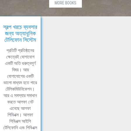
MORE BOOKS
স্বল্প খরচে ব্যবসার
জন্য অত্যাধুনিক
টেলিফোন সিস্টেম
প্রতিটি প্রতিষ্ঠানের
ক্ষেত্রেই যোগাযোগ
একটি অতি গুরুত্বপূর্ণ
বিষয়। আর
যোগাযোগের একটি
ভালো মাধ্যম হতে পারে
টেলিকমিউনিকেশন।
আর এ সমস্যার সমাধান
করতে আলফা নেট
এনেছে আলফা
পিবিএক্স। আলফা
পিবিএক্স আইপি
টেলিফোনি এবং পিবিএক্স