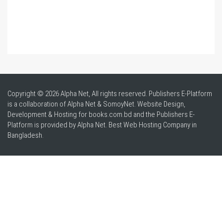
Copyright © 2026 Alpha Net, All rights reserved. Publishers E-Platform
is a collaboration of Alpha Net & SomoyNet.
Website Design
,
Development & Hosting for books.com.bd and the Publishers E-
Platform is provided by Alpha Net. Best
Web Hosting Company in
Bangladesh
.