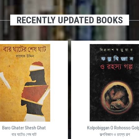
RECENTLY UPDATED BOOKS
Baro Ghater Shesh Ghat
Kolpobiggan O Rohosso Gol
বার ঘাটের শেষ ঘাট
কল্পবিজ্ঞান ও রহস্য গল্প