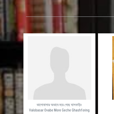
ভালোবাসার অভাবে মরে গেছে ঘাসফড়িং
Valobasar Ovabe More Geche Ghashforing