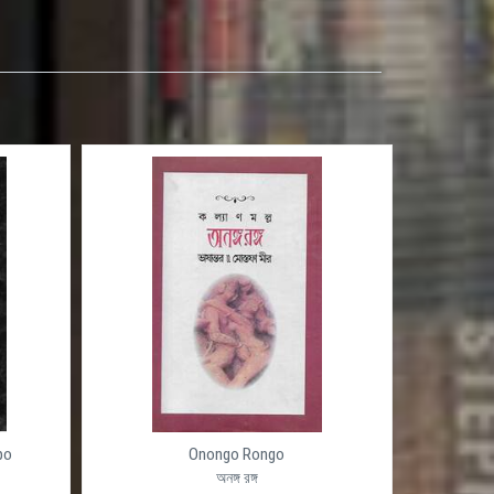
po
Onongo Rongo
অনঙ্গ রঙ্গ