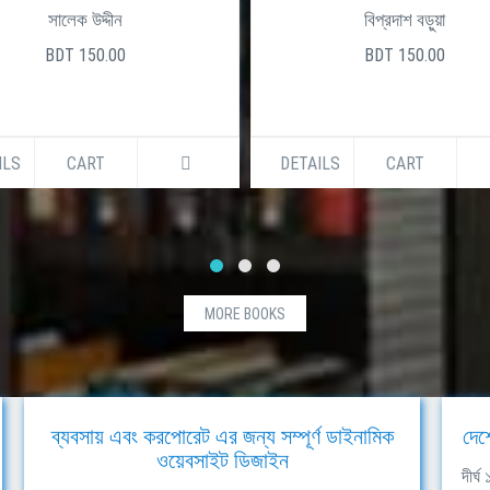
সালেক উদ্দীন
বিপ্রদাশ বড়ুয়া
BDT 150.00
BDT 150.00
ILS
CART
DETAILS
CART
MORE BOOKS
ব্যবসায় এবং করপোরেট এর জন্য সম্পূর্ণ ডাইনামিক
দেশ
ওয়েবসাইট ডিজাইন
দীর্