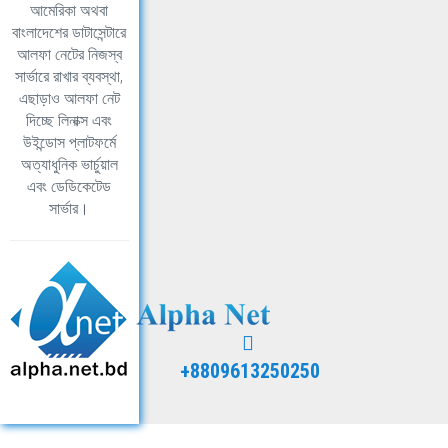
আমেরিকা অথবা
বাংলাদেশের ডাটাসেন্টারে
আলফা নেটের নিজস্ব
সার্ভারে রাখার ব্যবস্থা,
এছাড়াও আলফা নেট
দিচ্ছে লিনাক্স এবং
উইন্ডোস প্লাটফর্মে
অত্যাধুনিক ভার্চুয়াল
এবং ডেডিকেটেড
সার্ভার।
+8809613250250