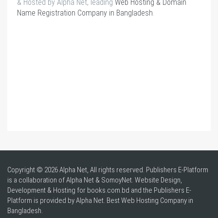
& Hosted by Alpha Net, leading
Web Hosting & Domain
Name Registration Company in Bangladesh
.
Copyright © 2026 Alpha Net, All rights reserved. Publishers E-Platform
is a collaboration of Alpha Net & SomoyNet.
Website Design
,
Development & Hosting for books.com.bd and the Publishers E-
Platform is provided by Alpha Net. Best
Web Hosting Company in
Bangladesh
.