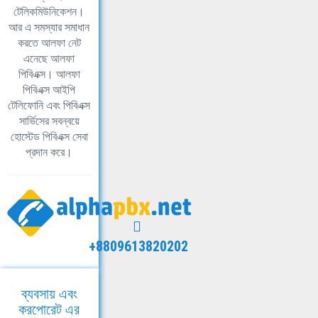
টেলিকমিউনিকেশন।
আর এ সমস্যার সমাধান
করতে আলফা নেট
এনেছে আলফা
পিবিএক্স। আলফা
পিবিএক্স আইপি
টেলিফোনি এবং পিবিএক্স
সার্ভিসের সবন্বয়ে
হোস্টেড পিবিএক্স সেবা
প্রদান করে।
+8809613820202
ব্যবসায় এবং
করপোরেট এর