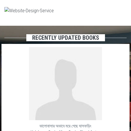
RECENTLY UPDATED BOOKS
ভাবে মরে গেছে ঘাসফড়িং
Baro Gh