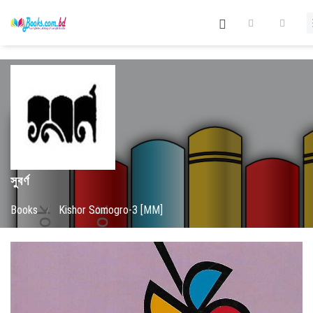
সুবর্ণ
Books
/
Kishor Somogro-3 [MM]