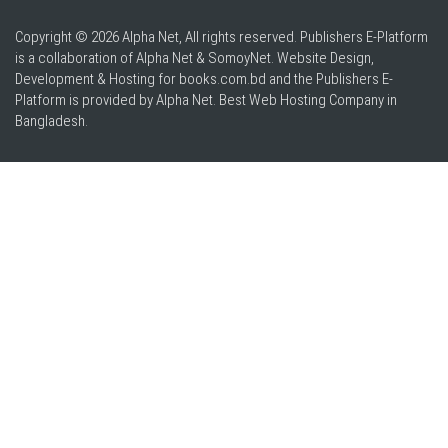
Copyright © 2026 Alpha Net, All rights reserved. Publishers E-Platform
is a collaboration of Alpha Net & SomoyNet.
Website Design
,
Development & Hosting for books.com.bd and the Publishers E-
Platform is provided by Alpha Net. Best
Web Hosting Company in
Bangladesh
.