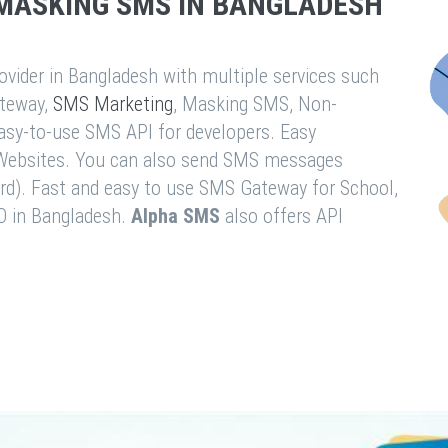
MASKING SMS IN BANGLADESH
vider in Bangladesh with multiple services such
teway,
SMS Marketing
, Masking SMS, Non-
easy-to-use SMS API for developers. Easy
& Websites. You can also send SMS messages
rd). Fast and easy to use SMS Gateway for School,
O in Bangladesh.
Alpha SMS
also offers API