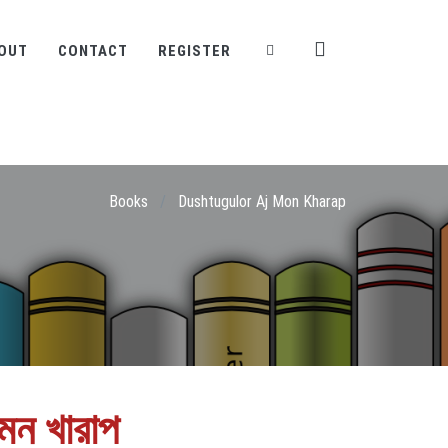
OUT
CONTACT
REGISTER
Books
/
Dushtugulor Aj Mon Kharap
 মন খারাপ