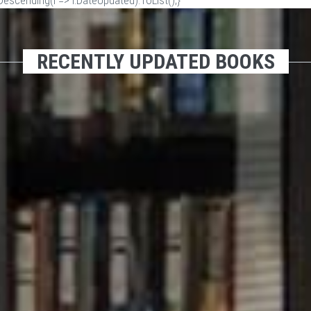
scending(i => i.DateUpdated).ToList();}
RECENTLY UPDATED BOOKS