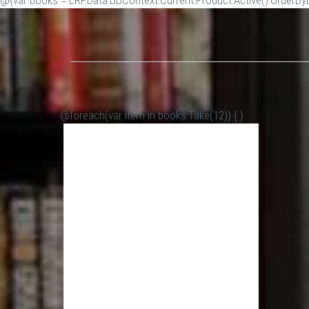
@{var books = ERP.Data.DBContext.Current.Product.Active().OrderByDe
@foreach(var item in books.Take(12)) {
}