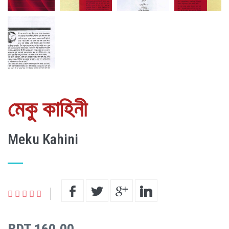
মেকু কাহিনী
Meku Kahini