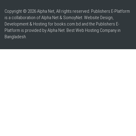
Copyright © 2026 Alpha Net, All rights reserved. Publishers E-Platform
is a collaboration of Alpha Net & SomoyNet.
Website Design
,
Development & Hosting for books.com.bd and the Publishers E-
Platform is provided by Alpha Net. Best
Web Hosting Company in
Bangladesh
.