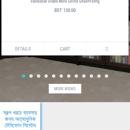
Valobasar Ovabe More Geche Ghashforing
BDT 150.00
DETAILS
CART
MORE BOOKS
স্বল্প খরচে ব্যবসার
জন্য অত্যাধুনিক
টেলিফোন সিস্টেম