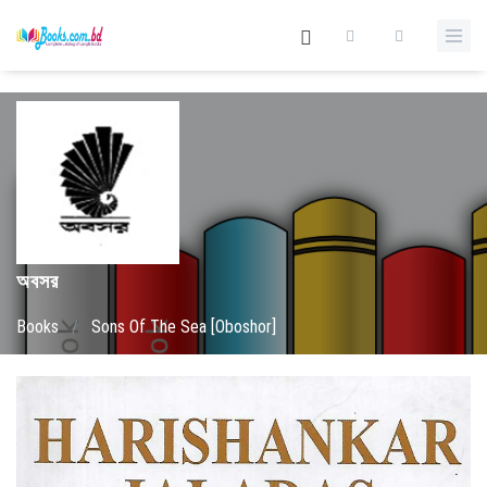
অবসর
Books
/
Sons Of The Sea [Oboshor]