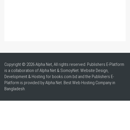
Copyright © 2026 Alpha Net, All rights reserved. Publishers E-Platform
is a collaboration of Alpha Net & SomoyNet.
Website Design
,
Development & Hosting for books.com.bd and the Publishers E-
Platform is provided by Alpha Net. Best
Web Hosting Company in
Bangladesh
.