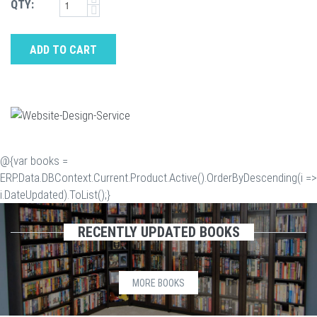
QTY:
ADD TO CART
@{var books =
ERP.Data.DBContext.Current.Product.Active().OrderByDescending(i =>
i.DateUpdated).ToList();}
RECENTLY UPDATED BOOKS
MORE BOOKS