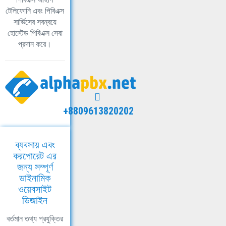
টেলিফোনি এবং পিবিএক্স
সার্ভিসের সবন্বয়ে
হোস্টেড পিবিএক্স সেবা
প্রদান করে।
+8809613820202
ব্যবসায় এবং
করপোরেট এর
জন্য সম্পূর্ণ
ডাইনামিক
ওয়েবসাইট
ডিজাইন
বর্তমান তথ্য প্রযুক্তির