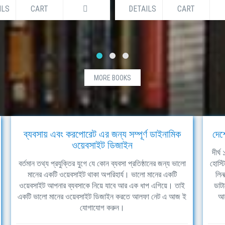
ILS
CART
DETAILS
CART
MORE BOOKS
ব্যবসায় এবং করপোরেট এর জন্য সম্পূর্ণ ডাইনামিক
দেশ
ওয়েবসাইট ডিজাইন
দীর্
বর্তমান তথ্য প্রযুক্তির যুগে যে কোন ব্যবসা প্রতিষ্ঠানের জন্য ভালো
হোস্ট
মানের একটি ওয়েবসাইট থাকা অপরিহার্য। ভালো মানের একটি
লিন
ওয়েবসাইট আপনার ব্যবসাকে নিয়ে যাবে আর এক ধাপ এগিয়ে। তাই
ডাটা
একটি ভালো মানের ওয়েবসাইট ডিজাইন করতে আলফা নেট এ আজ ই
আল
যোগাযোগ করুন।