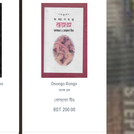
po
Onongo Rongo
অনঙ্গ রঙ্গ
মোস্তফা মীর
BDT 200.00