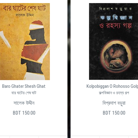
Baro Ghater Shesh Ghat
Kolpobiggan O Rohosso Gol
বার ঘাটের শেষ ঘাট
কল্পবিজ্ঞান ও রহস্য গল্প
সালেক উদ্দীন
বিপ্রদাশ বড়ুয়া
BDT 150.00
BDT 150.00