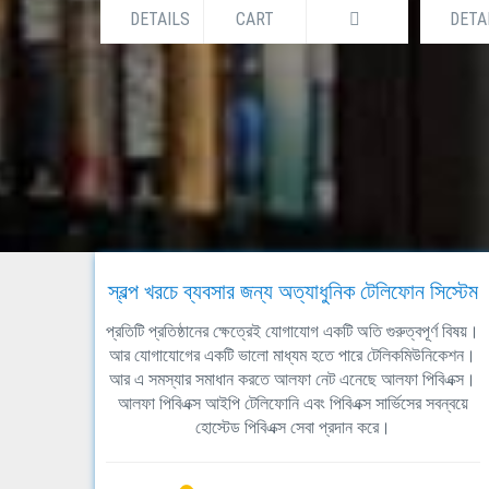
DETAILS
CART
DETA
স্বল্প খরচে ব্যবসার জন্য অত্যাধুনিক টেলিফোন সিস্টেম
প্রতিটি প্রতিষ্ঠানের ক্ষেত্রেই যোগাযোগ একটি অতি গুরুত্বপূর্ণ বিষয়।
আর যোগাযোগের একটি ভালো মাধ্যম হতে পারে টেলিকমিউনিকেশন।
আর এ সমস্যার সমাধান করতে আলফা নেট এনেছে আলফা পিবিএক্স।
আলফা পিবিএক্স আইপি টেলিফোনি এবং পিবিএক্স সার্ভিসের সবন্বয়ে
হোস্টেড পিবিএক্স সেবা প্রদান করে।