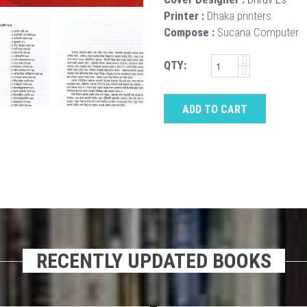
Printer :
Dhaka printers
Compose :
Sucana Computer
QTY:
ADD TO CART
RECENTLY UPDATED BOOKS