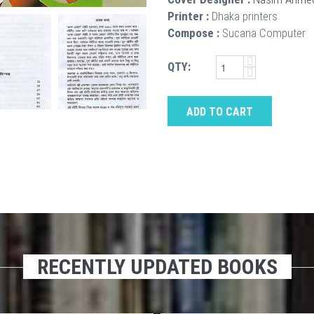
Printer :
Dhaka printers
Compose :
Sucana Computer
QTY:
ADD TO CART
RECENTLY UPDATED BOOKS