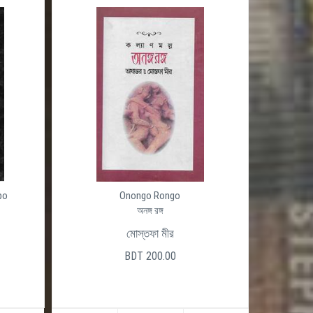
po
Onongo Rongo
অনঙ্গ রঙ্গ
মোস্তফা মীর
BDT 200.00