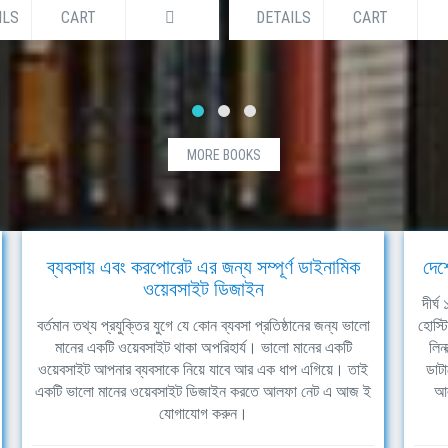
ILS
CART
DETAILS
CART
MORE BOOKS
ব্যবসায় এবং করপোরেট এর জন্য সম্পূর্ণ ডাইনামিক
দেশ
ওয়েবসাইট ডিজাইন
দীর্
বর্তমান তথ্য প্রযুক্তির যুগে যে কোন ব্যবসা প্রতিষ্ঠানের জন্য ভালো
হোস্ট
মানের একটি ওয়েবসাইট থাকা অপরিহার্য। ভালো মানের একটি
লিন
ওয়েবসাইট আপনার ব্যবসাকে নিয়ে যাবে আর এক ধাপ এগিয়ে। তাই
ডাটা
একটি ভালো মানের ওয়েবসাইট ডিজাইন করতে আলফা নেট এ আজ ই
আল
যোগাযোগ করুন।