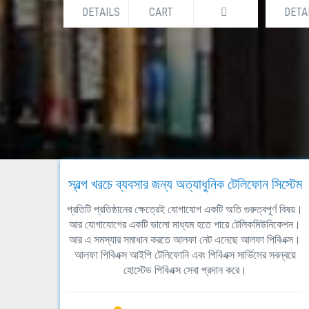
DETAILS
CART
DETA
স্বল্প খরচে ব্যবসার জন্য অত্যাধুনিক টেলিফোন সিস্টেম
প্রতিটি প্রতিষ্ঠানের ক্ষেত্রেই যোগাযোগ একটি অতি গুরুত্বপূর্ণ বিষয়।
আর যোগাযোগের একটি ভালো মাধ্যম হতে পারে টেলিকমিউনিকেশন।
আর এ সমস্যার সমাধান করতে আলফা নেট এনেছে আলফা পিবিএক্স।
আলফা পিবিএক্স আইপি টেলিফোনি এবং পিবিএক্স সার্ভিসের সবন্বয়ে
হোস্টেড পিবিএক্স সেবা প্রদান করে।