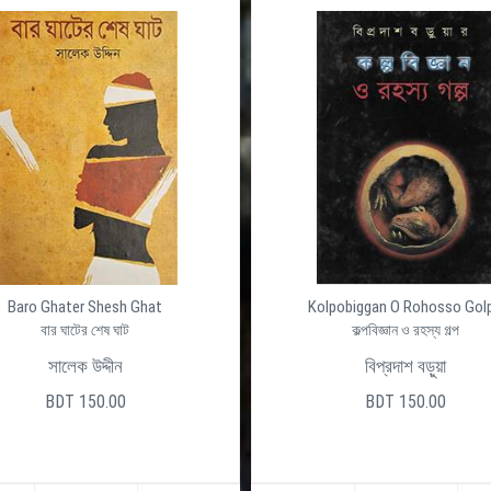
Baro Ghater Shesh Ghat
Kolpobiggan O Rohosso Gol
বার ঘাটের শেষ ঘাট
কল্পবিজ্ঞান ও রহস্য গল্প
সালেক উদ্দীন
বিপ্রদাশ বড়ুয়া
BDT 150.00
BDT 150.00