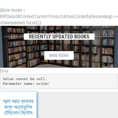
@{var books =
ERP.Data.DBContext.Current.Product.Active().OrderByDescending(i =>
i.DateUpdated).ToList();}
RECENTLY UPDATED BOOKS
MORE BOOKS
Error:
Value cannot be null.

Parameter name: writer
স্বল্প খরচে ব্যবসার
জন্য অত্যাধুনিক
টেলিফোন সিস্টেম