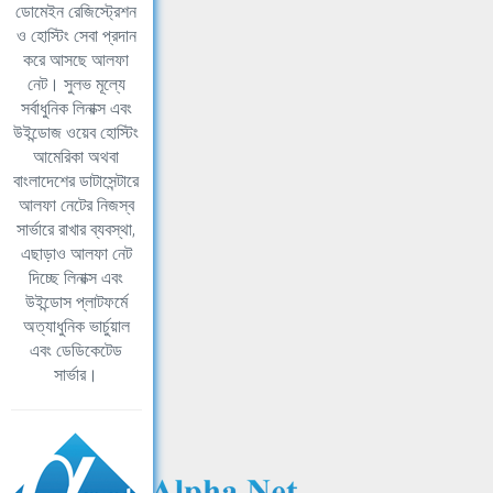
ডোমেইন রেজিস্ট্রেশন
ও হোস্টিং সেবা প্রদান
করে আসছে আলফা
নেট। সুলভ মূল্যে
সর্বাধুনিক লিনাক্স এবং
উইন্ডোজ ওয়েব হোস্টিং
আমেরিকা অথবা
বাংলাদেশের ডাটাসেন্টারে
আলফা নেটের নিজস্ব
সার্ভারে রাখার ব্যবস্থা,
এছাড়াও আলফা নেট
দিচ্ছে লিনাক্স এবং
উইন্ডোস প্লাটফর্মে
অত্যাধুনিক ভার্চুয়াল
এবং ডেডিকেটেড
সার্ভার।