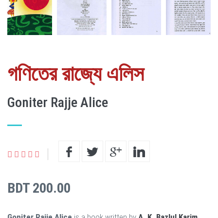
গণিতের রাজ্যে এলিস
Goniter Rajje Alice
BDT 200.00
Goniter Rajje Alice
is a book written by
A. K. Bazlul Karim