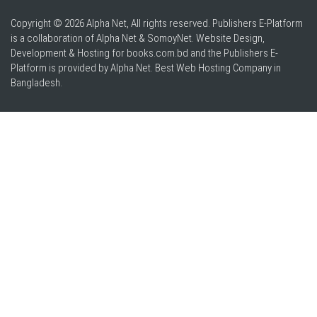
Copyright © 2026 Alpha Net, All rights reserved. Publishers E-Platform
is a collaboration of Alpha Net & SomoyNet.
Website Design
,
Development & Hosting for books.com.bd and the Publishers E-
Platform is provided by Alpha Net. Best
Web Hosting Company in
Bangladesh
.