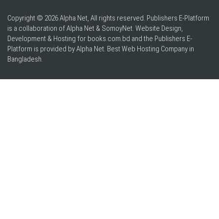
Copyright © 2026 Alpha Net, All rights reserved. Publishers E-Platform
is a collaboration of Alpha Net & SomoyNet.
Website Design
,
Development & Hosting for books.com.bd and the Publishers E-
Platform is provided by Alpha Net. Best
Web Hosting Company in
Bangladesh
.