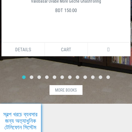
Valobasar Ovabe More Geche Ghashforing
BDT 150.00
DETAILS
CART
MORE BOOKS
স্বল্প খরচে ব্যবসার
জন্য অত্যাধুনিক
টেলিফোন সিস্টেম