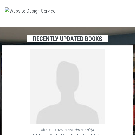
RECENTLY UPDATED BOOKS
ভালোবাসার অভাবে মরে গেছে ঘাসফড়িং