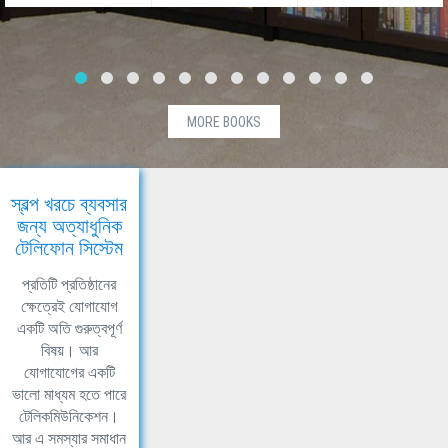
MORE BOOKS
স্বল্প খরচে ব্যবসার
জন্য অত্যাধুনিক
টেলিফোন সিস্টেম
প্রতিটি প্রতিষ্ঠানের
ক্ষেত্রেই যোগাযোগ
একটি অতি গুরুত্বপূর্ণ
বিষয়। আর
যোগাযোগের একটি
ভালো মাধ্যম হতে পারে
টেলিকমিউনিকেশন।
আর এ সমস্যার সমাধান