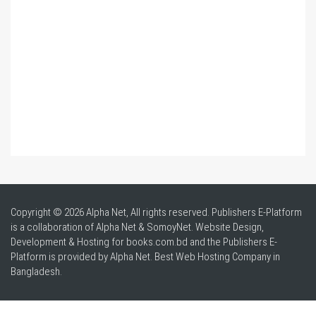
Copyright © 2026 Alpha Net, All rights reserved. Publishers E-Platform
is a collaboration of Alpha Net & SomoyNet.
Website Design
,
Development & Hosting for books.com.bd and the Publishers E-
Platform is provided by Alpha Net. Best
Web Hosting Company in
Bangladesh
.