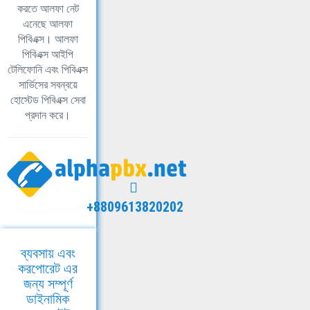
করতে আলফা নেট
এনেছে আলফা
পিবিএক্স। আলফা
পিবিএক্স আইপি
টেলিফোনি এবং পিবিএক্স
সার্ভিসের সবন্বয়ে
হোস্টেড পিবিএক্স সেবা
প্রদান করে।
+8809613820202
ব্যবসায় এবং
করপোরেট এর
জন্য সম্পূর্ণ
ডাইনামিক