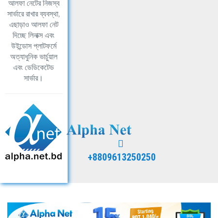
আলফা নেটের নিজস্ব
সার্ভারে রাখার ব্যবস্থা,
এছাড়াও আলফা নেট
দিচ্ছে লিনাক্স এবং
উইন্ডোস প্লাটফর্মে
অত্যাধুনিক ভার্চুয়াল
এবং ডেডিকেটেড
সার্ভার।
+8809613250250