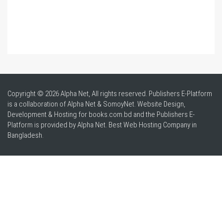
Copyright © 2026 Alpha Net, All rights reserved. Publishers E-Platform
is a collaboration of Alpha Net & SomoyNet.
Website Design
,
Development & Hosting for books.com.bd and the Publishers E-
Platform is provided by Alpha Net. Best
Web Hosting Company in
Bangladesh
.