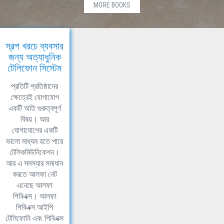
MORE BOOKS
স্বল্প খরচে ব্যবসার
জন্য অত্যাধুনিক
টেলিফোন সিস্টেম
প্রতিটি প্রতিষ্ঠানের
ক্ষেত্রেই যোগাযোগ
একটি অতি গুরুত্বপূর্ণ
বিষয়। আর
যোগাযোগের একটি
ভালো মাধ্যম হতে পারে
টেলিকমিউনিকেশন।
আর এ সমস্যার সমাধান
করতে আলফা নেট
এনেছে আলফা
পিবিএক্স। আলফা
পিবিএক্স আইপি
টেলিফোনি এবং পিবিএক্স