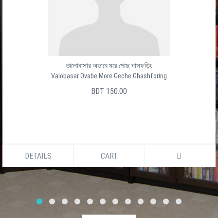
Baro Ghater Shesh Ghat
বার ঘাটের শেষ ঘাট
সালেক উদ্দীন
BDT 150.00
DETAILS
CART