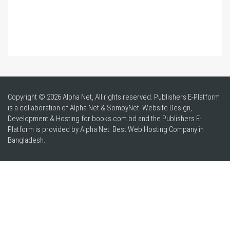
Copyright © 2026 Alpha Net, All rights reserved. Publishers E-Platform
is a collaboration of Alpha Net & SomoyNet.
Website Design
,
Development & Hosting for books.com.bd and the Publishers E-
Platform is provided by Alpha Net. Best
Web Hosting Company in
Bangladesh
.