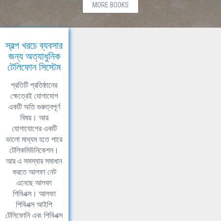
MORE BOOKS
স্বল্প খরচে ব্যবসার
জন্য অত্যাধুনিক
টেলিফোন সিস্টেম
প্রতিটি প্রতিষ্ঠানের
ক্ষেত্রেই যোগাযোগ
একটি অতি গুরুত্বপূর্ণ
বিষয়। আর
যোগাযোগের একটি
ভালো মাধ্যম হতে পারে
টেলিকমিউনিকেশন।
আর এ সমস্যার সমাধান
করতে আলফা নেট
এনেছে আলফা
পিবিএক্স। আলফা
পিবিএক্স আইপি
টেলিফোনি এবং পিবিএক্স