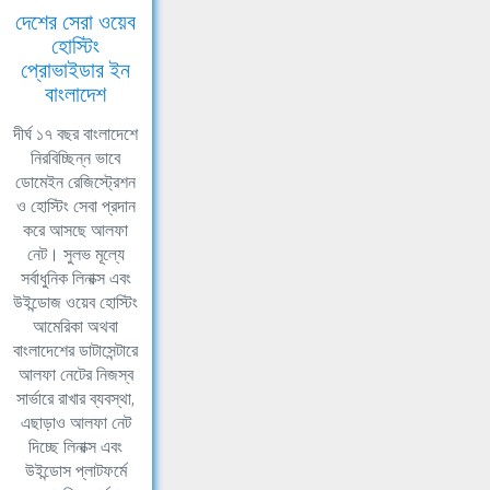
দেশের সেরা ওয়েব
হোস্টিং
প্রোভাইডার ইন
বাংলাদেশ
দীর্ঘ ১৭ বছর বাংলাদেশে
নিরবিচ্ছিন্ন ভাবে
ডোমেইন রেজিস্ট্রেশন
ও হোস্টিং সেবা প্রদান
করে আসছে আলফা
নেট। সুলভ মূল্যে
সর্বাধুনিক লিনাক্স এবং
উইন্ডোজ ওয়েব হোস্টিং
আমেরিকা অথবা
বাংলাদেশের ডাটাসেন্টারে
আলফা নেটের নিজস্ব
সার্ভারে রাখার ব্যবস্থা,
এছাড়াও আলফা নেট
দিচ্ছে লিনাক্স এবং
উইন্ডোস প্লাটফর্মে