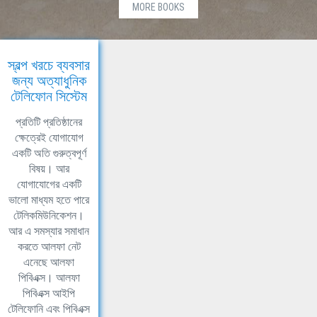
MORE BOOKS
স্বল্প খরচে ব্যবসার
জন্য অত্যাধুনিক
টেলিফোন সিস্টেম
প্রতিটি প্রতিষ্ঠানের
ক্ষেত্রেই যোগাযোগ
একটি অতি গুরুত্বপূর্ণ
বিষয়। আর
যোগাযোগের একটি
ভালো মাধ্যম হতে পারে
টেলিকমিউনিকেশন।
আর এ সমস্যার সমাধান
করতে আলফা নেট
এনেছে আলফা
পিবিএক্স। আলফা
পিবিএক্স আইপি
টেলিফোনি এবং পিবিএক্স