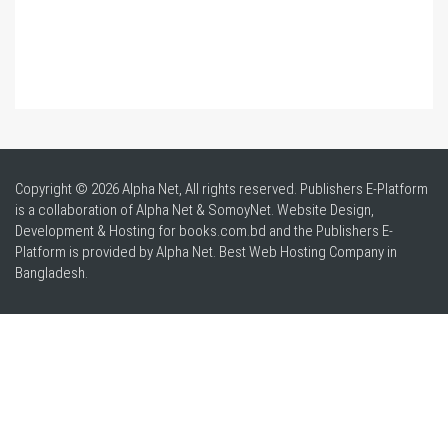
Copyright © 2026 Alpha Net, All rights reserved. Publishers E-Platform
is a collaboration of Alpha Net & SomoyNet.
Website Design
,
Development & Hosting for books.com.bd and the Publishers E-
Platform is provided by Alpha Net. Best
Web Hosting Company in
Bangladesh
.