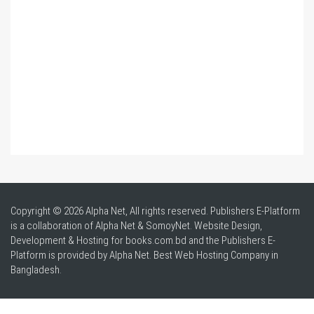
Copyright © 2026 Alpha Net, All rights reserved. Publishers E-Platform
is a collaboration of Alpha Net & SomoyNet.
Website Design
,
Development & Hosting for books.com.bd and the Publishers E-
Platform is provided by Alpha Net. Best
Web Hosting Company in
Bangladesh
.