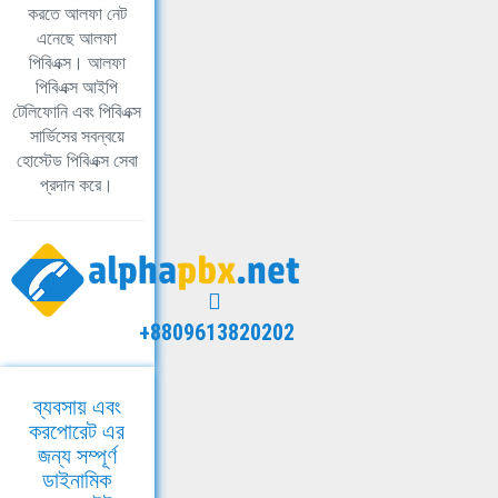
করতে আলফা নেট
এনেছে আলফা
পিবিএক্স। আলফা
পিবিএক্স আইপি
টেলিফোনি এবং পিবিএক্স
সার্ভিসের সবন্বয়ে
হোস্টেড পিবিএক্স সেবা
প্রদান করে।
+8809613820202
ব্যবসায় এবং
করপোরেট এর
জন্য সম্পূর্ণ
ডাইনামিক