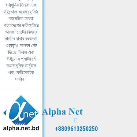
সর্বাধুনিক লিনাক্স এবং
উইন্ডোজ ওয়েব হোস্টিং
আমেরিকা অথবা
বাংলাদেশের ডাটাসেন্টারে
আলফা নেটের নিজস্ব
সার্ভারে রাখার ব্যবস্থা,
এছাড়াও আলফা নেট
দিচ্ছে লিনাক্স এবং
উইন্ডোস প্লাটফর্মে
অত্যাধুনিক ভার্চুয়াল
এবং ডেডিকেটেড
সার্ভার।
+8809613250250