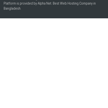
Platform is provided by Alpha Net. Best
Web Hosting Company in
Bangladesh
.