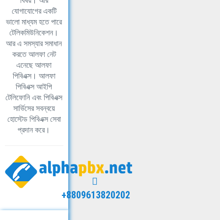
বিষয়। আর
যোগাযোগের একটি
ভালো মাধ্যম হতে পারে
টেলিকমিউনিকেশন।
আর এ সমস্যার সমাধান
করতে আলফা নেট
এনেছে আলফা
পিবিএক্স। আলফা
পিবিএক্স আইপি
টেলিফোনি এবং পিবিএক্স
সার্ভিসের সবন্বয়ে
হোস্টেড পিবিএক্স সেবা
প্রদান করে।
+8809613820202