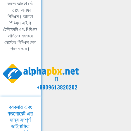
করতে আলফা নেট
এনেছে আলফা
পিবিএক্স। আলফা
পিবিএক্স আইপি
টেলিফোনি এবং পিবিএক্স
সার্ভিসের সবন্বয়ে
হোস্টেড পিবিএক্স সেবা
প্রদান করে।
+8809613820202
ব্যবসায় এবং
করপোরেট এর
জন্য সম্পূর্ণ
ডাইনামিক