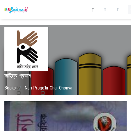
সাহিত্য প্রকাশ
Books
/
Nari Progotir Char Ononya