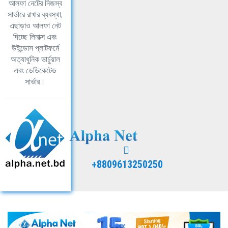
আলফা নেটের নিজস্ব
সার্ভারে রাখার ব্যবস্থা,
এছাড়াও আলফা নেট
দিচ্ছে লিনাক্স এবং
উইন্ডোস প্লাটফর্মে
অত্যাধুনিক ভার্চুয়াল
এবং ডেডিকেটেড
সার্ভার।
+8809613250250