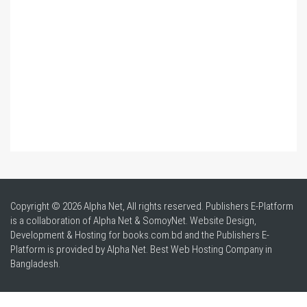
Copyright © 2026 Alpha Net, All rights reserved. Publishers E-Platform
is a collaboration of Alpha Net & SomoyNet.
Website Design
,
Development & Hosting for books.com.bd and the Publishers E-
Platform is provided by Alpha Net. Best
Web Hosting Company in
Bangladesh
.