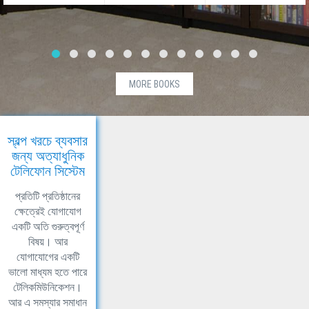
MORE BOOKS
স্বল্প খরচে ব্যবসার
জন্য অত্যাধুনিক
টেলিফোন সিস্টেম
প্রতিটি প্রতিষ্ঠানের
ক্ষেত্রেই যোগাযোগ
একটি অতি গুরুত্বপূর্ণ
বিষয়। আর
যোগাযোগের একটি
ভালো মাধ্যম হতে পারে
টেলিকমিউনিকেশন।
আর এ সমস্যার সমাধান