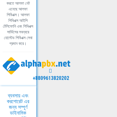
করতে আলফা নেট
এনেছে আলফা
পিবিএক্স। আলফা
পিবিএক্স আইপি
টেলিফোনি এবং পিবিএক্স
সার্ভিসের সবন্বয়ে
হোস্টেড পিবিএক্স সেবা
প্রদান করে।
+8809613820202
ব্যবসায় এবং
করপোরেট এর
জন্য সম্পূর্ণ
ডাইনামিক