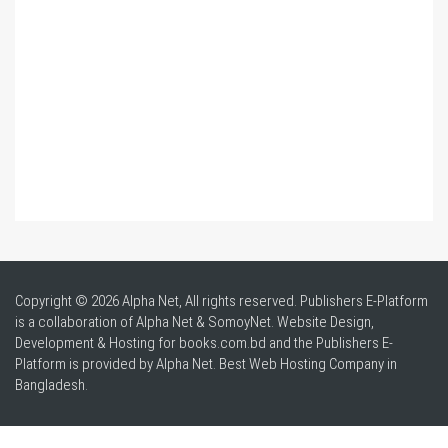
Copyright © 2026 Alpha Net, All rights reserved. Publishers E-Platform
is a collaboration of Alpha Net & SomoyNet.
Website Design
,
Development & Hosting for books.com.bd and the Publishers E-
Platform is provided by Alpha Net. Best
Web Hosting Company in
Bangladesh
.