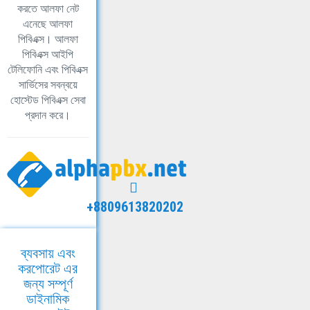
করতে আলফা নেট
এনেছে আলফা
পিবিএক্স। আলফা
পিবিএক্স আইপি
টেলিফোনি এবং পিবিএক্স
সার্ভিসের সবন্বয়ে
হোস্টেড পিবিএক্স সেবা
প্রদান করে।
+8809613820202
ব্যবসায় এবং
করপোরেট এর
জন্য সম্পূর্ণ
ডাইনামিক