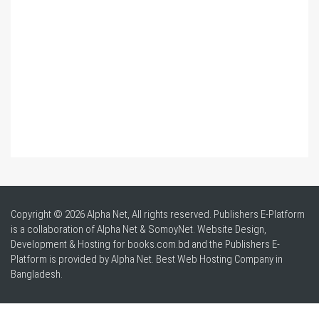
Copyright © 2026 Alpha Net, All rights reserved. Publishers E-Platform
is a collaboration of Alpha Net & SomoyNet.
Website Design
,
Development & Hosting for books.com.bd and the Publishers E-
Platform is provided by Alpha Net. Best
Web Hosting Company in
Bangladesh
.