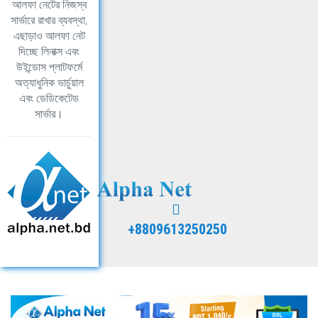
আলফা নেটের নিজস্ব
সার্ভারে রাখার ব্যবস্থা,
এছাড়াও আলফা নেট
দিচ্ছে লিনাক্স এবং
উইন্ডোস প্লাটফর্মে
অত্যাধুনিক ভার্চুয়াল
এবং ডেডিকেটেড
সার্ভার।
+8809613250250