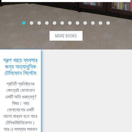
MORE BOOKS
স্বল্প খরচে ব্যবসার
জন্য অত্যাধুনিক
টেলিফোন সিস্টেম
প্রতিটি প্রতিষ্ঠানের
ক্ষেত্রেই যোগাযোগ
একটি অতি গুরুত্বপূর্ণ
বিষয়। আর
যোগাযোগের একটি
ভালো মাধ্যম হতে পারে
টেলিকমিউনিকেশন।
আর এ সমস্যার সমাধান