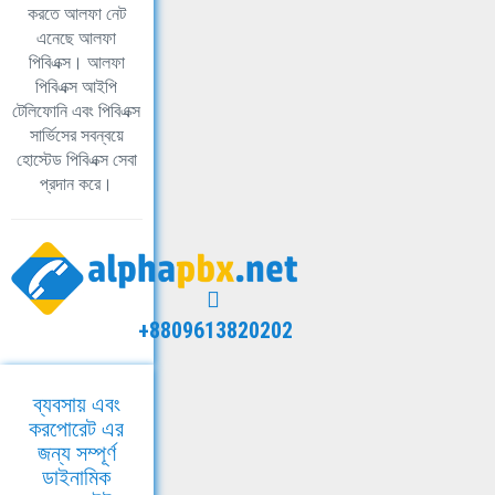
করতে আলফা নেট
এনেছে আলফা
পিবিএক্স। আলফা
পিবিএক্স আইপি
টেলিফোনি এবং পিবিএক্স
সার্ভিসের সবন্বয়ে
হোস্টেড পিবিএক্স সেবা
প্রদান করে।
+8809613820202
ব্যবসায় এবং
করপোরেট এর
জন্য সম্পূর্ণ
ডাইনামিক