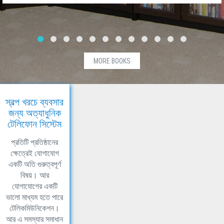
MORE BOOKS
স্বল্প খরচে ব্যবসার
জন্য অত্যাধুনিক
টেলিফোন সিস্টেম
প্রতিটি প্রতিষ্ঠানের
ক্ষেত্রেই যোগাযোগ
একটি অতি গুরুত্বপূর্ণ
বিষয়। আর
যোগাযোগের একটি
ভালো মাধ্যম হতে পারে
টেলিকমিউনিকেশন।
আর এ সমস্যার সমাধান