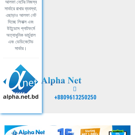
আলফা নেটের নিজস্ব
সার্ভারে রাখার ব্যবস্থা,
এছাড়াও আলফা নেট
দিচ্ছে লিনাক্স এবং
উইন্ডোস প্লাটফর্মে
অত্যাধুনিক ভার্চুয়াল
এবং ডেডিকেটেড
সার্ভার।
+8809613250250