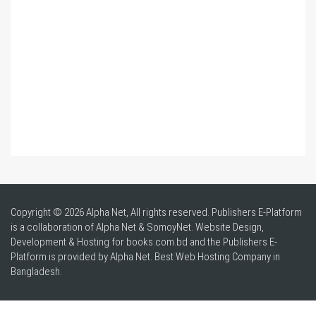
Copyright © 2026 Alpha Net, All rights reserved. Publishers E-Platform
is a collaboration of Alpha Net & SomoyNet.
Website Design
,
Development & Hosting for books.com.bd and the Publishers E-
Platform is provided by Alpha Net. Best
Web Hosting Company in
Bangladesh
.