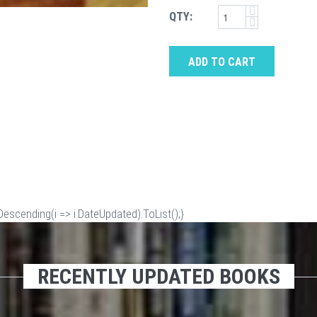
QTY:
ADD TO CART
scending(i => i.DateUpdated).ToList();}
RECENTLY UPDATED BOOKS