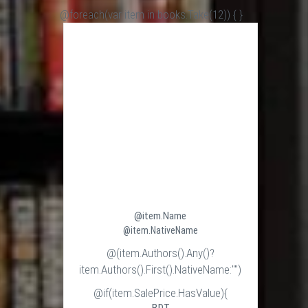
@foreach(var item in books.Take(12)) {
}
@item.Name
@item.NativeName
@(item.Authors().Any()?
item.Authors().First().NativeName:"")
@if(item.SalePrice.HasValue){