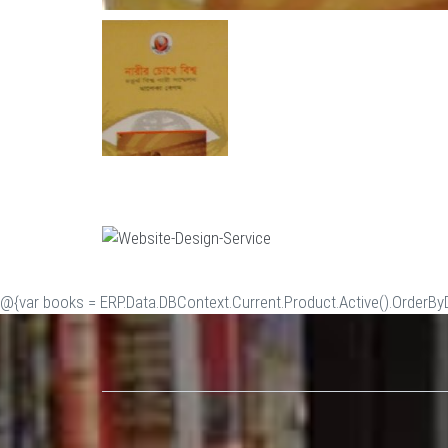
@{var books = ERP.Data.DBContext.Current.Product.Active().OrderByDe