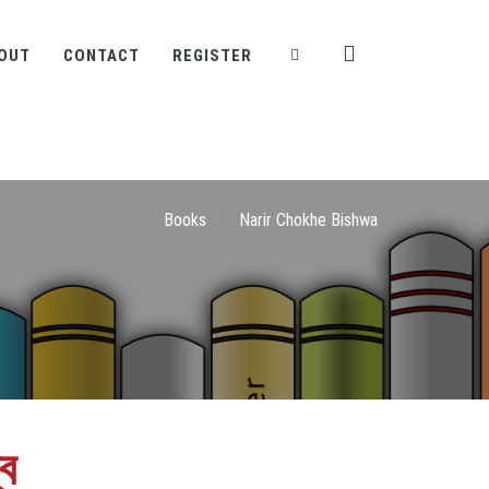
OUT
CONTACT
REGISTER
Books
/
Narir Chokhe Bishwa
্ব