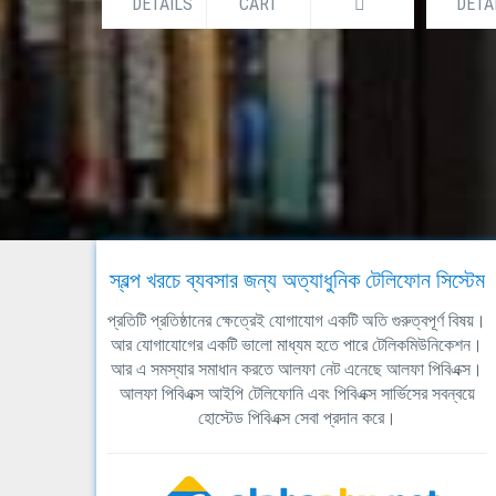
DETAILS
CART
DETA
স্বল্প খরচে ব্যবসার জন্য অত্যাধুনিক টেলিফোন সিস্টেম
প্রতিটি প্রতিষ্ঠানের ক্ষেত্রেই যোগাযোগ একটি অতি গুরুত্বপূর্ণ বিষয়।
আর যোগাযোগের একটি ভালো মাধ্যম হতে পারে টেলিকমিউনিকেশন।
আর এ সমস্যার সমাধান করতে আলফা নেট এনেছে আলফা পিবিএক্স।
আলফা পিবিএক্স আইপি টেলিফোনি এবং পিবিএক্স সার্ভিসের সবন্বয়ে
হোস্টেড পিবিএক্স সেবা প্রদান করে।