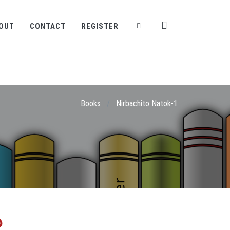
OUT
CONTACT
REGISTER
Books
/
Nirbachito Natok-1
১