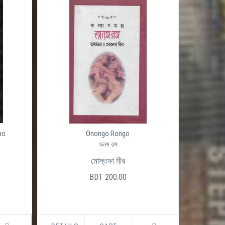
po
Onongo Rongo
অনঙ্গ রঙ্গ
মোস্তফা মীর
BDT 200.00