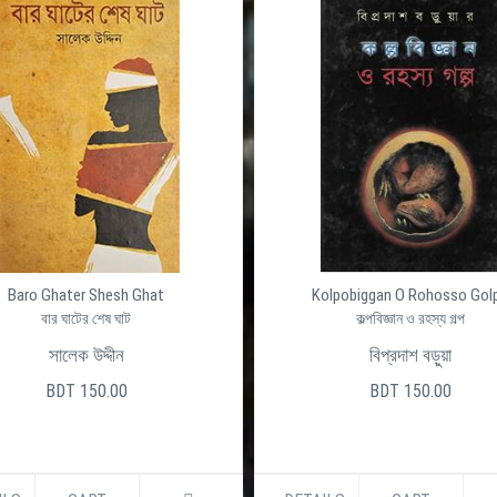
Baro Ghater Shesh Ghat
Kolpobiggan O Rohosso Gol
বার ঘাটের শেষ ঘাট
কল্পবিজ্ঞান ও রহস্য গল্প
সালেক উদ্দীন
বিপ্রদাশ বড়ুয়া
BDT 150.00
BDT 150.00