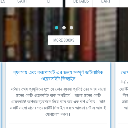
ILS
CART
DETAILS
CART
MORE BOOKS
ব্যবসায় এবং করপোরেট এর জন্য সম্পূর্ণ ডাইনামিক
দেশ
ওয়েবসাইট ডিজাইন
দীর্
বর্তমান তথ্য প্রযুক্তির যুগে যে কোন ব্যবসা প্রতিষ্ঠানের জন্য ভালো
হোস্ট
মানের একটি ওয়েবসাইট থাকা অপরিহার্য। ভালো মানের একটি
লিন
ওয়েবসাইট আপনার ব্যবসাকে নিয়ে যাবে আর এক ধাপ এগিয়ে। তাই
ডাটা
একটি ভালো মানের ওয়েবসাইট ডিজাইন করতে আলফা নেট এ আজ ই
আল
যোগাযোগ করুন।