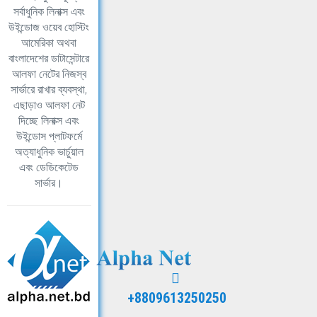
সর্বাধুনিক লিনাক্স এবং
উইন্ডোজ ওয়েব হোস্টিং
আমেরিকা অথবা
বাংলাদেশের ডাটাসেন্টারে
আলফা নেটের নিজস্ব
সার্ভারে রাখার ব্যবস্থা,
এছাড়াও আলফা নেট
দিচ্ছে লিনাক্স এবং
উইন্ডোস প্লাটফর্মে
অত্যাধুনিক ভার্চুয়াল
এবং ডেডিকেটেড
সার্ভার।
+8809613250250