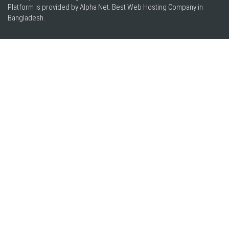
Platform is provided by Alpha Net. Best
Web Hosting Company in
Bangladesh
.