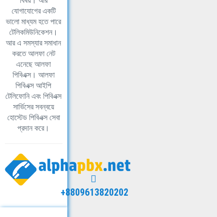
বিষয়। আর
যোগাযোগের একটি
ভালো মাধ্যম হতে পারে
টেলিকমিউনিকেশন।
আর এ সমস্যার সমাধান
করতে আলফা নেট
এনেছে আলফা
পিবিএক্স। আলফা
পিবিএক্স আইপি
টেলিফোনি এবং পিবিএক্স
সার্ভিসের সবন্বয়ে
হোস্টেড পিবিএক্স সেবা
প্রদান করে।
+8809613820202