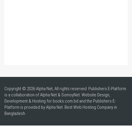
Copyright © 2026 Alpha Net, All rights reserved. Publishers E-Platform
is a collaboration of Alpha Net & SomoyNet.
Website Design
,
Development & Hosting for books.com.bd and the Publishers E-
Platform is provided by Alpha Net. Best
Web Hosting Company in
Bangladesh
.