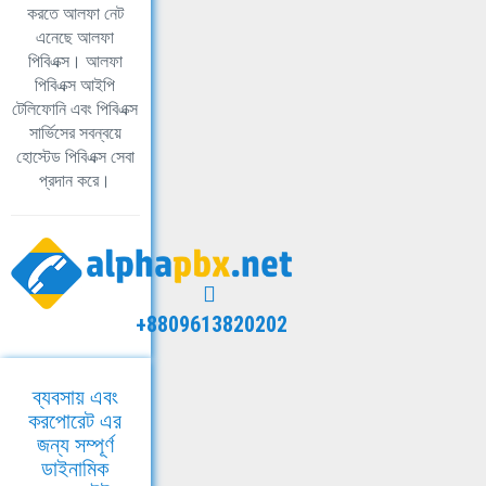
করতে আলফা নেট
এনেছে আলফা
পিবিএক্স। আলফা
পিবিএক্স আইপি
টেলিফোনি এবং পিবিএক্স
সার্ভিসের সবন্বয়ে
হোস্টেড পিবিএক্স সেবা
প্রদান করে।
+8809613820202
ব্যবসায় এবং
করপোরেট এর
জন্য সম্পূর্ণ
ডাইনামিক