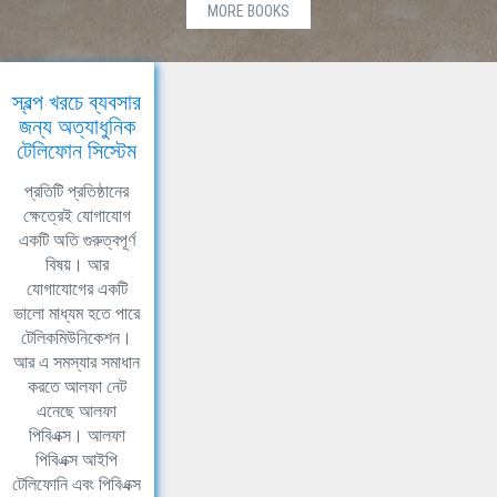
MORE BOOKS
স্বল্প খরচে ব্যবসার
জন্য অত্যাধুনিক
টেলিফোন সিস্টেম
প্রতিটি প্রতিষ্ঠানের
ক্ষেত্রেই যোগাযোগ
একটি অতি গুরুত্বপূর্ণ
বিষয়। আর
যোগাযোগের একটি
ভালো মাধ্যম হতে পারে
টেলিকমিউনিকেশন।
আর এ সমস্যার সমাধান
করতে আলফা নেট
এনেছে আলফা
পিবিএক্স। আলফা
পিবিএক্স আইপি
টেলিফোনি এবং পিবিএক্স