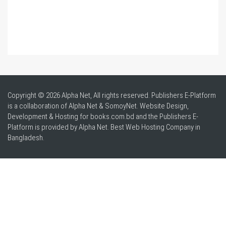
Copyright © 2026 Alpha Net, All rights reserved. Publishers E-Platform
is a collaboration of Alpha Net & SomoyNet.
Website Design
,
Development & Hosting for books.com.bd and the Publishers E-
Platform is provided by Alpha Net. Best
Web Hosting Company in
Bangladesh
.