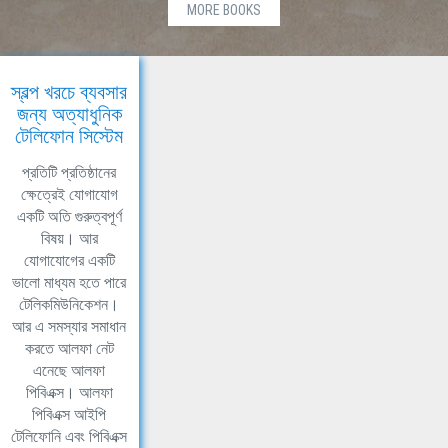
MORE BOOKS
স্বল্প খরচে ব্যবসার
জন্য অত্যাধুনিক
টেলিফোন সিস্টেম
প্রতিটি প্রতিষ্ঠানের
ক্ষেত্রেই যোগাযোগ
একটি অতি গুরুত্বপূর্ণ
বিষয়। আর
যোগাযোগের একটি
ভালো মাধ্যম হতে পারে
টেলিকমিউনিকেশন।
আর এ সমস্যার সমাধান
করতে আলফা নেট
এনেছে আলফা
পিবিএক্স। আলফা
পিবিএক্স আইপি
টেলিফোনি এবং পিবিএক্স