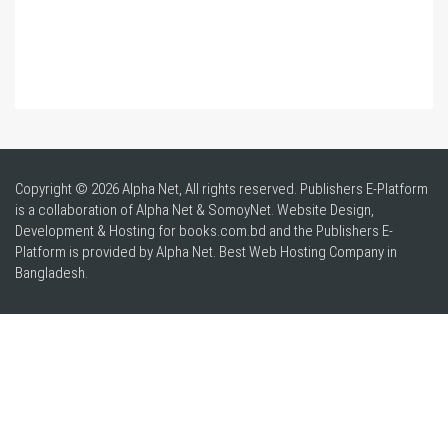
Copyright © 2026 Alpha Net, All rights reserved. Publishers E-Platform
is a collaboration of Alpha Net & SomoyNet.
Website Design
,
Development & Hosting for books.com.bd and the Publishers E-
Platform is provided by Alpha Net. Best
Web Hosting Company in
Bangladesh
.