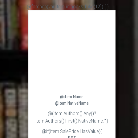
@foreach(var item in books.Take(12)) {
}
@item.Name
@item.NativeName
@(item.Authors().Any()?
item.Authors().First().NativeName:"")
@if(item.SalePrice.HasValue){