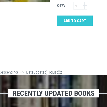
QTY:
ADD TO CART
scending(i => i.DateUpdated).ToList();}
RECENTLY UPDATED BOOKS