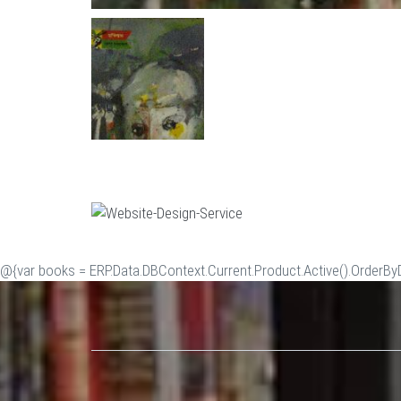
@{var books = ERP.Data.DBContext.Current.Product.Active().OrderByDe