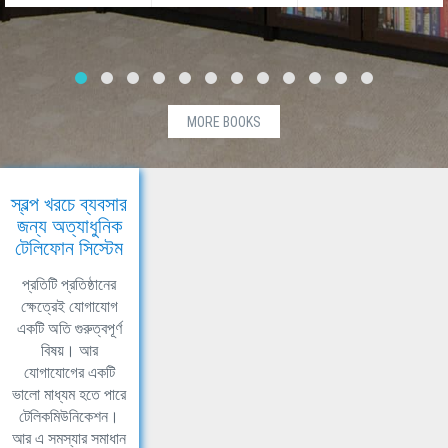
MORE BOOKS
স্বল্প খরচে ব্যবসার
জন্য অত্যাধুনিক
টেলিফোন সিস্টেম
প্রতিটি প্রতিষ্ঠানের
ক্ষেত্রেই যোগাযোগ
একটি অতি গুরুত্বপূর্ণ
বিষয়। আর
যোগাযোগের একটি
ভালো মাধ্যম হতে পারে
টেলিকমিউনিকেশন।
আর এ সমস্যার সমাধান