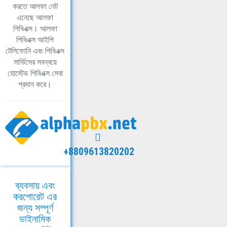
করতে আলফা নেট
এনেছে আলফা
পিবিএক্স। আলফা
পিবিএক্স আইপি
টেলিফোনি এবং পিবিএক্স
সার্ভিসের সবন্বয়ে
হোস্টেড পিবিএক্স সেবা
প্রদান করে।
+8809613820202
ব্যবসায় এবং
করপোরেট এর
জন্য সম্পূর্ণ
ডাইনামিক