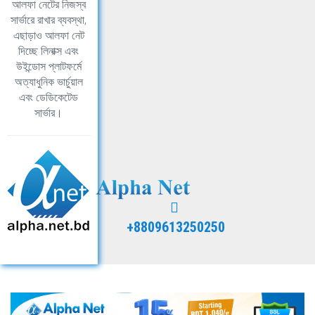
আলফা নেটের নিজস্ব
সার্ভারে রাখার ব্যবস্থা,
এছাড়াও আলফা নেট
দিচ্ছে লিনাক্স এবং
উইন্ডোস প্লাটফর্মে
অত্যাধুনিক ভার্চুয়াল
এবং ডেডিকেটেড
সার্ভার।
+8809613250250