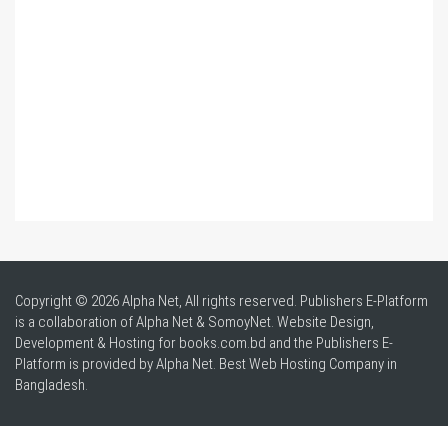
Copyright © 2026 Alpha Net, All rights reserved. Publishers E-Platform
is a collaboration of Alpha Net & SomoyNet.
Website Design
,
Development & Hosting for books.com.bd and the Publishers E-
Platform is provided by Alpha Net. Best
Web Hosting Company in
Bangladesh
.