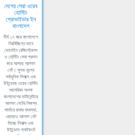
দেশের সেরা ওয়েব
হোস্টিং
প্রোভাইডার ইন
বাংলাদেশ
দীর্ঘ ১৭ বছর বাংলাদেশে
নিরবিচ্ছিন্ন ভাবে
ডোমেইন রেজিস্ট্রেশন
ও হোস্টিং সেবা প্রদান
করে আসছে আলফা
নেট। সুলভ মূল্যে
সর্বাধুনিক লিনাক্স এবং
উইন্ডোজ ওয়েব হোস্টিং
আমেরিকা অথবা
বাংলাদেশের ডাটাসেন্টারে
আলফা নেটের নিজস্ব
সার্ভারে রাখার ব্যবস্থা,
এছাড়াও আলফা নেট
দিচ্ছে লিনাক্স এবং
উইন্ডোস প্লাটফর্মে