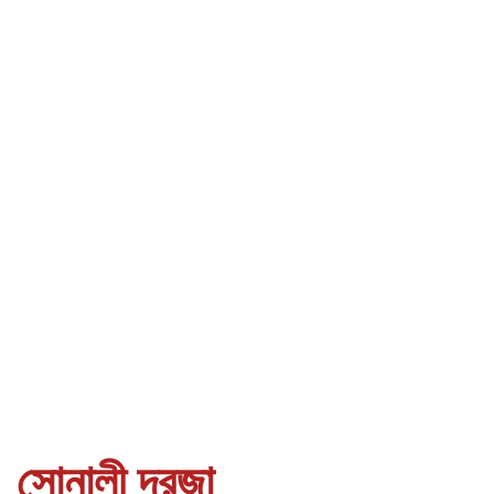
সোনালী দরজা