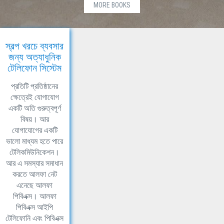
MORE BOOKS
স্বল্প খরচে ব্যবসার
জন্য অত্যাধুনিক
টেলিফোন সিস্টেম
প্রতিটি প্রতিষ্ঠানের
ক্ষেত্রেই যোগাযোগ
একটি অতি গুরুত্বপূর্ণ
বিষয়। আর
যোগাযোগের একটি
ভালো মাধ্যম হতে পারে
টেলিকমিউনিকেশন।
আর এ সমস্যার সমাধান
করতে আলফা নেট
এনেছে আলফা
পিবিএক্স। আলফা
পিবিএক্স আইপি
টেলিফোনি এবং পিবিএক্স