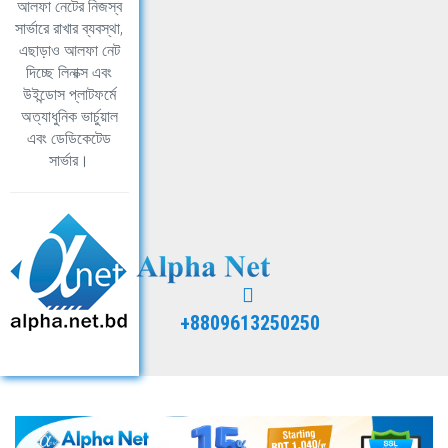
আলফা নেটের নিজস্ব
সার্ভারে রাখার ব্যবস্থা,
এছাড়াও আলফা নেট
দিচ্ছে লিনাক্স এবং
উইন্ডোস প্লাটফর্মে
অত্যাধুনিক ভার্চুয়াল
এবং ডেডিকেটেড
সার্ভার।
+8809613250250