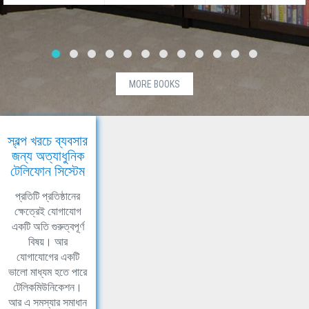
MORE BOOKS
স্বল্প খরচে ব্যবসার
জন্য অত্যাধুনিক
টেলিফোন সিস্টেম
প্রতিটি প্রতিষ্ঠানের
ক্ষেত্রেই যোগাযোগ
একটি অতি গুরুত্বপূর্ণ
বিষয়। আর
যোগাযোগের একটি
ভালো মাধ্যম হতে পারে
টেলিকমিউনিকেশন।
আর এ সমস্যার সমাধান