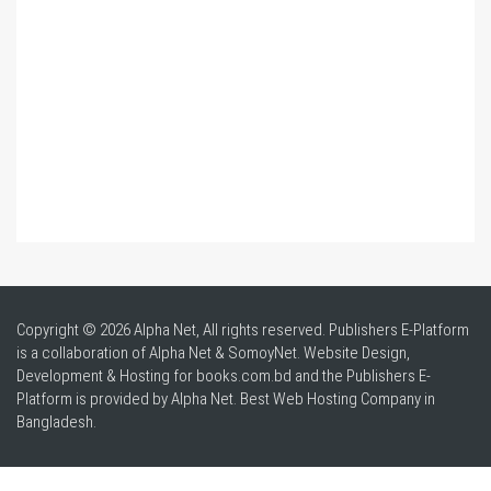
Copyright © 2026 Alpha Net, All rights reserved. Publishers E-Platform
is a collaboration of Alpha Net & SomoyNet.
Website Design
,
Development & Hosting for books.com.bd and the Publishers E-
Platform is provided by Alpha Net. Best
Web Hosting Company in
Bangladesh
.