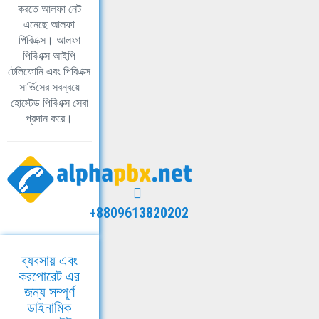
করতে আলফা নেট
এনেছে আলফা
পিবিএক্স। আলফা
পিবিএক্স আইপি
টেলিফোনি এবং পিবিএক্স
সার্ভিসের সবন্বয়ে
হোস্টেড পিবিএক্স সেবা
প্রদান করে।
+8809613820202
ব্যবসায় এবং
করপোরেট এর
জন্য সম্পূর্ণ
ডাইনামিক