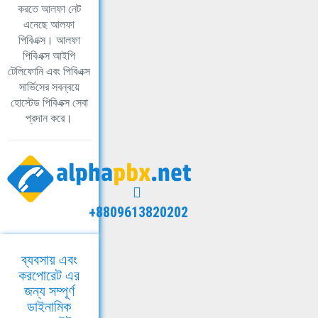
করতে আলফা নেট
এনেছে আলফা
পিবিএক্স। আলফা
পিবিএক্স আইপি
টেলিফোনি এবং পিবিএক্স
সার্ভিসের সবন্বয়ে
হোস্টেড পিবিএক্স সেবা
প্রদান করে।
+8809613820202
ব্যবসায় এবং
করপোরেট এর
জন্য সম্পূর্ণ
ডাইনামিক