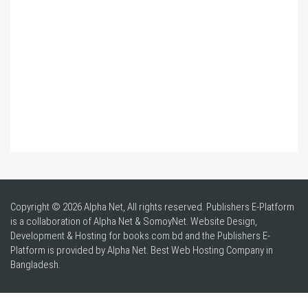
Copyright © 2026 Alpha Net, All rights reserved. Publishers E-Platform
is a collaboration of Alpha Net & SomoyNet.
Website Design
,
Development & Hosting for books.com.bd and the Publishers E-
Platform is provided by Alpha Net. Best
Web Hosting Company in
Bangladesh
.