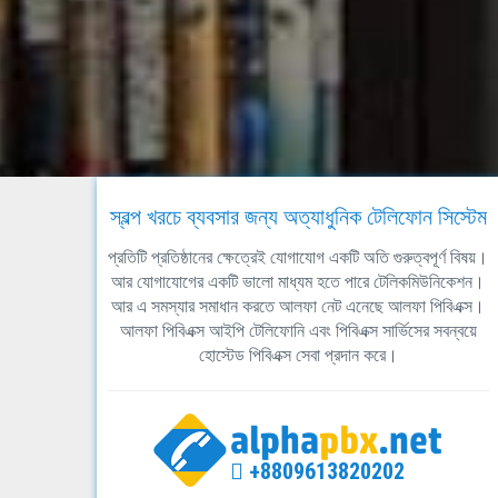
স্বল্প খরচে ব্যবসার জন্য অত্যাধুনিক টেলিফোন সিস্টেম
প্রতিটি প্রতিষ্ঠানের ক্ষেত্রেই যোগাযোগ একটি অতি গুরুত্বপূর্ণ বিষয়।
আর যোগাযোগের একটি ভালো মাধ্যম হতে পারে টেলিকমিউনিকেশন।
আর এ সমস্যার সমাধান করতে আলফা নেট এনেছে আলফা পিবিএক্স।
আলফা পিবিএক্স আইপি টেলিফোনি এবং পিবিএক্স সার্ভিসের সবন্বয়ে
হোস্টেড পিবিএক্স সেবা প্রদান করে।
+8809613820202