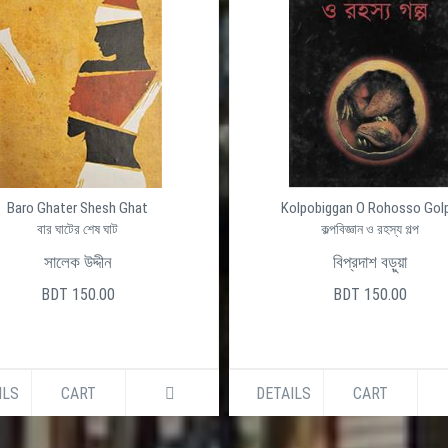
Baro Ghater Shesh Ghat
Kolpobiggan O Rohosso Gol
বার ঘাটের শেষ ঘাট
কল্পবিজ্ঞান ও রহস্য গল্প
সালেক উদ্দীন
বিপ্রদাশ বড়ুয়া
BDT 150.00
BDT 150.00
ILS
CART
DETAILS
CART