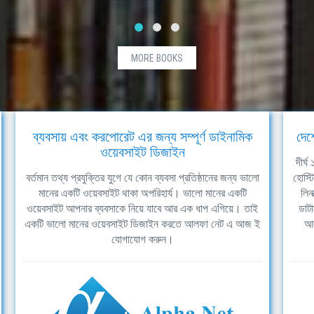
MORE BOOKS
ব্যবসায় এবং করপোরেট এর জন্য সম্পূর্ণ ডাইনামিক
দেশ
ওয়েবসাইট ডিজাইন
দীর্
বর্তমান তথ্য প্রযুক্তির যুগে যে কোন ব্যবসা প্রতিষ্ঠানের জন্য ভালো
হোস্ট
মানের একটি ওয়েবসাইট থাকা অপরিহার্য। ভালো মানের একটি
লিন
ওয়েবসাইট আপনার ব্যবসাকে নিয়ে যাবে আর এক ধাপ এগিয়ে। তাই
ডাটা
একটি ভালো মানের ওয়েবসাইট ডিজাইন করতে আলফা নেট এ আজ ই
আল
যোগাযোগ করুন।