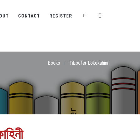
OUT
CONTACT
REGISTER
Books
/
Tibboter Lokokahini
াহিনী