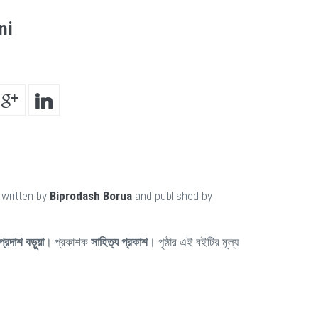
ni
 written by
Biprodash Borua
and published by
প্রদাশ বড়ুয়া
। প্রকাশক
সাহিত্য প্রকাশ
। পৃষ্ঠার এই বইটির মূল্য