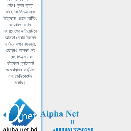
নেট। সুলভ মূল্যে
সর্বাধুনিক লিনাক্স এবং
উইন্ডোজ ওয়েব হোস্টিং
আমেরিকা অথবা
বাংলাদেশের ডাটাসেন্টারে
আলফা নেটের নিজস্ব
সার্ভারে রাখার ব্যবস্থা,
এছাড়াও আলফা নেট
দিচ্ছে লিনাক্স এবং
উইন্ডোস প্লাটফর্মে
অত্যাধুনিক ভার্চুয়াল
এবং ডেডিকেটেড
সার্ভার।
+8809613250250