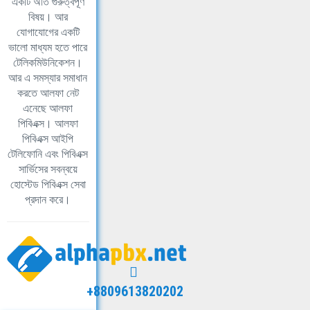
একটি অতি গুরুত্বপূর্ণ
বিষয়। আর
যোগাযোগের একটি
ভালো মাধ্যম হতে পারে
টেলিকমিউনিকেশন।
আর এ সমস্যার সমাধান
করতে আলফা নেট
এনেছে আলফা
পিবিএক্স। আলফা
পিবিএক্স আইপি
টেলিফোনি এবং পিবিএক্স
সার্ভিসের সবন্বয়ে
হোস্টেড পিবিএক্স সেবা
প্রদান করে।
+8809613820202