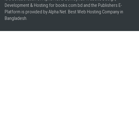
Development & Hosting for books.com.bd and the Publishers E-
Platform is provided by Alpha Net. Best
Web Hosting Company in
Bangladesh
.