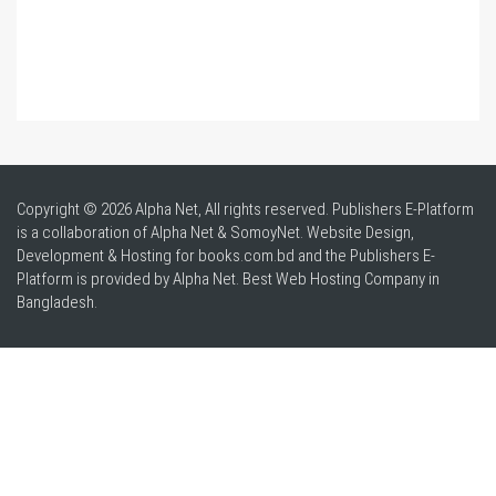
Copyright © 2026 Alpha Net, All rights reserved. Publishers E-Platform
is a collaboration of Alpha Net & SomoyNet.
Website Design
,
Development & Hosting for books.com.bd and the Publishers E-
Platform is provided by Alpha Net. Best
Web Hosting Company in
Bangladesh
.