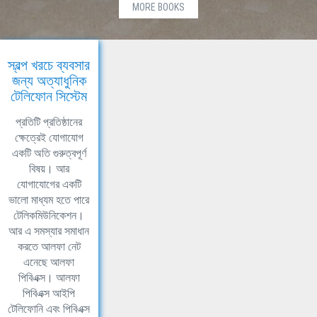
MORE BOOKS
স্বল্প খরচে ব্যবসার
জন্য অত্যাধুনিক
টেলিফোন সিস্টেম
প্রতিটি প্রতিষ্ঠানের
ক্ষেত্রেই যোগাযোগ
একটি অতি গুরুত্বপূর্ণ
বিষয়। আর
যোগাযোগের একটি
ভালো মাধ্যম হতে পারে
টেলিকমিউনিকেশন।
আর এ সমস্যার সমাধান
করতে আলফা নেট
এনেছে আলফা
পিবিএক্স। আলফা
পিবিএক্স আইপি
টেলিফোনি এবং পিবিএক্স