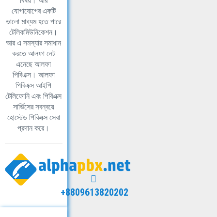
বিষয়। আর
যোগাযোগের একটি
ভালো মাধ্যম হতে পারে
টেলিকমিউনিকেশন।
আর এ সমস্যার সমাধান
করতে আলফা নেট
এনেছে আলফা
পিবিএক্স। আলফা
পিবিএক্স আইপি
টেলিফোনি এবং পিবিএক্স
সার্ভিসের সবন্বয়ে
হোস্টেড পিবিএক্স সেবা
প্রদান করে।
+8809613820202