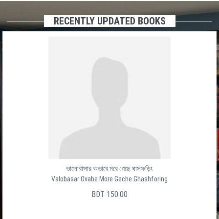
RECENTLY UPDATED BOOKS
Baro Ghater Shesh Ghat
বার ঘাটের শেষ ঘাট
সালেক উদ্দীন
BDT 150.00