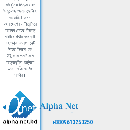
সর্বাধুনিক লিনাক্স এবং
উইন্ডোজ ওয়েব হোস্টিং
আমেরিকা অথবা
বাংলাদেশের ডাটাসেন্টারে
আলফা নেটের নিজস্ব
সার্ভারে রাখার ব্যবস্থা,
এছাড়াও আলফা নেট
দিচ্ছে লিনাক্স এবং
উইন্ডোস প্লাটফর্মে
অত্যাধুনিক ভার্চুয়াল
এবং ডেডিকেটেড
সার্ভার।
+8809613250250