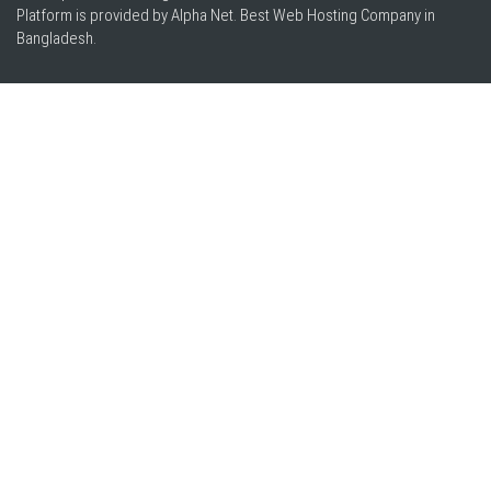
Platform is provided by Alpha Net. Best
Web Hosting Company in
Bangladesh
.