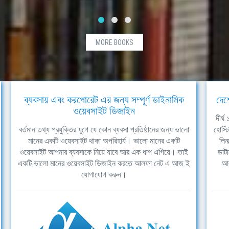
MORE BOOKS
ব্যবসায় এবং করপোরেট এর জন্য সম্পূর্ণ ডাইনামিক
দেশ
ওয়েবসাইট ডিজাইন
দীর্
বর্তমান তথ্য প্রযুক্তির যুগে যে কোন ব্যবসা প্রতিষ্ঠানের জন্য ভালো
হোস্ট
মানের একটি ওয়েবসাইট থাকা অপরিহার্য। ভালো মানের একটি
লিন
ওয়েবসাইট আপনার ব্যবসাকে নিয়ে যাবে আর এক ধাপ এগিয়ে। তাই
ডাটা
একটি ভালো মানের ওয়েবসাইট ডিজাইন করতে আলফা নেট এ আজ ই
আল
যোগাযোগ করুন।