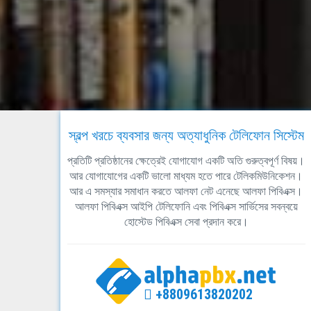
স্বল্প খরচে ব্যবসার জন্য অত্যাধুনিক টেলিফোন সিস্টেম
প্রতিটি প্রতিষ্ঠানের ক্ষেত্রেই যোগাযোগ একটি অতি গুরুত্বপূর্ণ বিষয়।
আর যোগাযোগের একটি ভালো মাধ্যম হতে পারে টেলিকমিউনিকেশন।
আর এ সমস্যার সমাধান করতে আলফা নেট এনেছে আলফা পিবিএক্স।
আলফা পিবিএক্স আইপি টেলিফোনি এবং পিবিএক্স সার্ভিসের সবন্বয়ে
হোস্টেড পিবিএক্স সেবা প্রদান করে।
+8809613820202