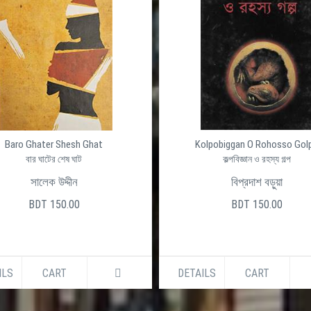
Baro Ghater Shesh Ghat
Kolpobiggan O Rohosso Gol
বার ঘাটের শেষ ঘাট
কল্পবিজ্ঞান ও রহস্য গল্প
সালেক উদ্দীন
বিপ্রদাশ বড়ুয়া
BDT 150.00
BDT 150.00
ILS
CART
DETAILS
CART