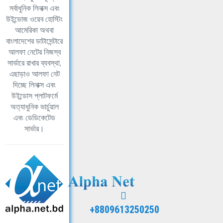
সর্বাধুনিক লিনাক্স এবং
উইন্ডোজ ওয়েব হোস্টিং
আমেরিকা অথবা
বাংলাদেশের ডাটাসেন্টারে
আলফা নেটের নিজস্ব
সার্ভারে রাখার ব্যবস্থা,
এছাড়াও আলফা নেট
দিচ্ছে লিনাক্স এবং
উইন্ডোস প্লাটফর্মে
অত্যাধুনিক ভার্চুয়াল
এবং ডেডিকেটেড
সার্ভার।
+8809613250250