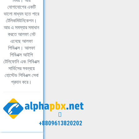
বিষয়। আর
যোগাযোগের একটি
ভালো মাধ্যম হতে পারে
টেলিকমিউনিকেশন।
আর এ সমস্যার সমাধান
করতে আলফা নেট
এনেছে আলফা
পিবিএক্স। আলফা
পিবিএক্স আইপি
টেলিফোনি এবং পিবিএক্স
সার্ভিসের সবন্বয়ে
হোস্টেড পিবিএক্স সেবা
প্রদান করে।
+8809613820202