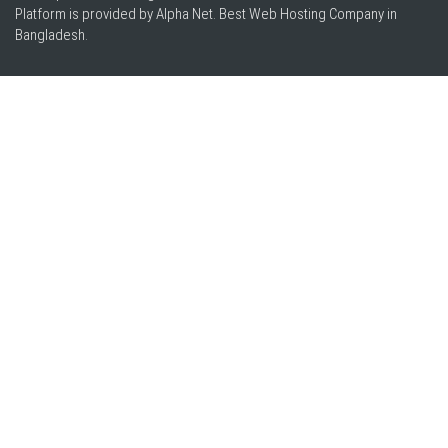
Platform is provided by Alpha Net. Best
Web Hosting Company in
Bangladesh
.